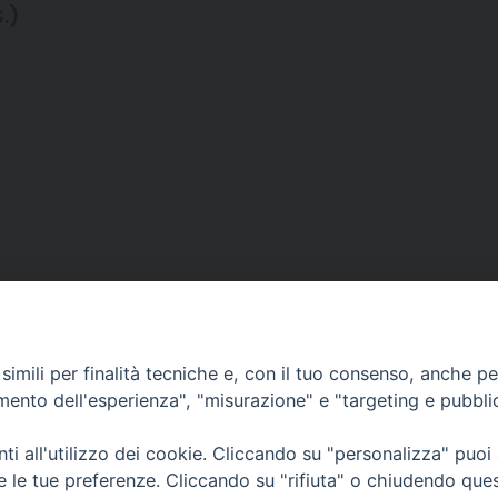
.)
imili per finalità tecniche e, con il tuo consenso, anche per 
amento dell'esperienza", "misurazione" e "targeting e pubbli
i all'utilizzo dei cookie. Cliccando su "personalizza" puoi
CONTATTI
Cervia
re le tue preferenze. Cliccando su "rifiuta" o chiudendo que