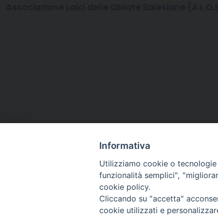
Associazione Laici delle Oblate Salesiane (A.L.O.S
Informativa
Utilizziamo cookie o tecnologie s
funzionalità semplici", "miglior
cookie policy.
Cliccando su "accetta" acconsent
Arcidiocesi di Ravenna-
cookie utilizzati e personalizza