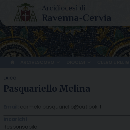
Skip
to
content
ARCIVESCOVO
DIOCESI
CLERO E RELIG
LAICO
Pasquariello Melina
Email:
carmela.pasquariello@outlook.it
Incarichi
Responsabile