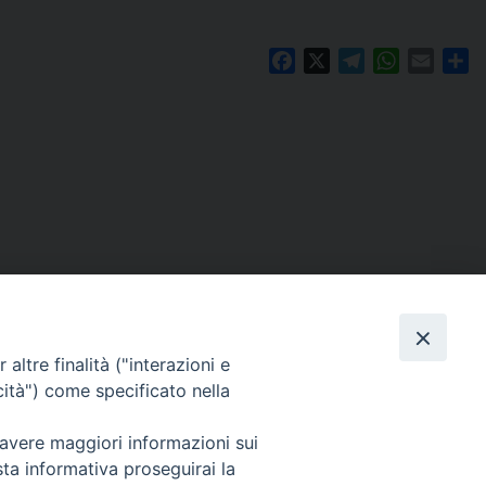
Facebook
X
Telegram
WhatsAp
Email
C
altre finalità ("interazioni e
cità") come specificato nella
 avere maggiori informazioni sui
Per segnalazioni tecniche e aggiornamenti:
sta informativa proseguirai la
webmaster@diocesiravennacervia.it