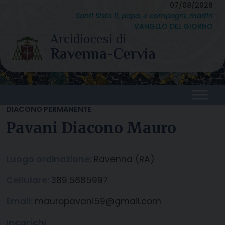
Skip
07/08/2026
Santi Sisto II, papa, e compagni, martiri
to
VANGELO DEL GIORNO
content
DIACONO PERMANENTE
Pavani Diacono Mauro
Luogo ordinazione:
Ravenna (RA)
Cellulare:
389.5885997
Email:
mauropavani59@gmail.com
Incarichi