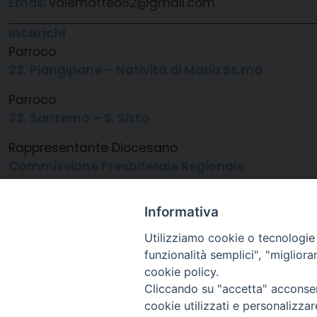
Email:
valematteo82@gmail.com
Incarichi
Parroco
22. Piangipane – Natività di Maria Ss.ma
Parroco
32. Santerno – S. Sisto
Rappresentante Diocesano
Commissione Presbiterale Regionale
Informativa
Utilizziamo cookie o tecnologie s
funzionalità semplici", "miglior
cookie policy.
Cliccando su "accetta" acconsent
Arcidiocesi di Ravenna-
cookie utilizzati e personalizza