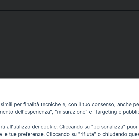
imili per finalità tecniche e, con il tuo consenso, anche per 
amento dell'esperienza", "misurazione" e "targeting e pubbli
i all'utilizzo dei cookie. Cliccando su "personalizza" puoi
CONTATTI
Cervia
re le tue preferenze. Cliccando su "rifiuta" o chiudendo que