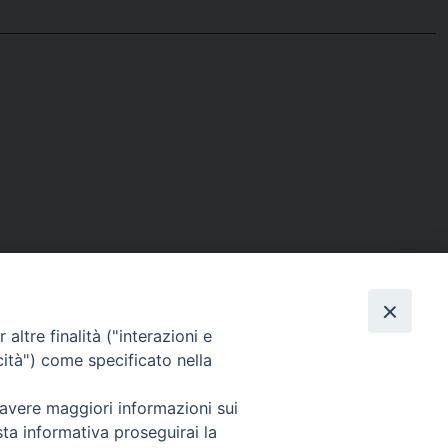
Facebook
X
Telegram
WhatsAp
Email
C
altre finalità ("interazioni e
cità") come specificato nella
 avere maggiori informazioni sui
Per segnalazioni tecniche e aggiornamenti:
sta informativa proseguirai la
webmaster@diocesiravennacervia.it