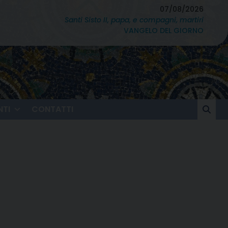
07/08/2026
Santi Sisto II, papa, e compagni, martiri
VANGELO DEL GIORNO
TI
CONTATTI