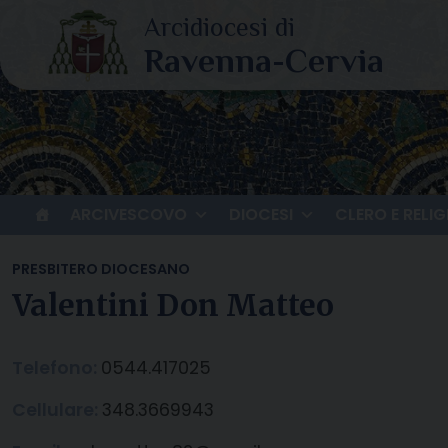
Skip
to
content
ARCIVESCOVO
DIOCESI
CLERO E RELIG
PRESBITERO DIOCESANO
Valentini Don Matteo
Telefono:
0544.417025
Cellulare:
348.3669943