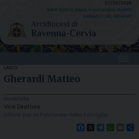
Skip
07/08/2026
Santi Sisto II, papa, e compagni, martiri
to
VANGELO DEL GIORNO
content
LAICO
Gherardi Matteo
Incarichi
Vice Direttore
Ufficio per la Pastorale della Famiglia
Facebook
X
Telegram
WhatsAp
Email
C