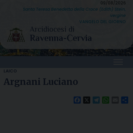
Skip
09/08/2026
Santa Teresa Benedetta della Croce (Edith) Stein,
to
vergine
content
VANGELO DEL GIORNO
LAICO
Argnani Luciano
Facebook
X
Telegram
WhatsAp
Email
C