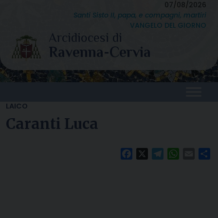
Skip
07/08/2026
Santi Sisto II, papa, e compagni, martiri
to
VANGELO DEL GIORNO
content
LAICO
Caranti Luca
Facebook
X
Telegram
WhatsAp
Email
C