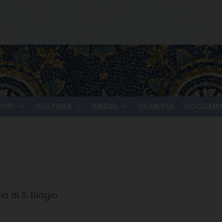
IOSI
CULTURA
MEDIA
SS.MESSE
DOCUMEN
a di S. Biagio