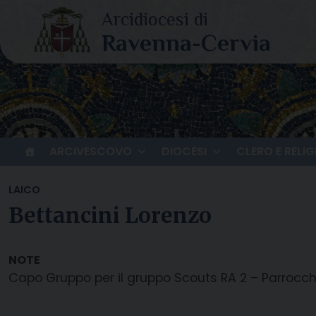
Skip
to
content
ARCIVESCOVO
DIOCESI
CLERO E RELIG
LAICO
Bettancini Lorenzo
Capo Gruppo per il gruppo Scouts RA 2 – Parrocchi