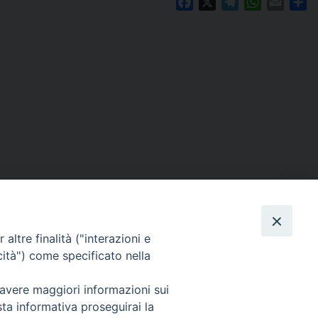
Facebook
X
Telegram
WhatsAp
Email
C
altre finalità ("interazioni e
cità") come specificato nella
 avere maggiori informazioni sui
Per segnalazioni tecniche e aggiornamenti:
sta informativa proseguirai la
webmaster@diocesiravennacervia.it