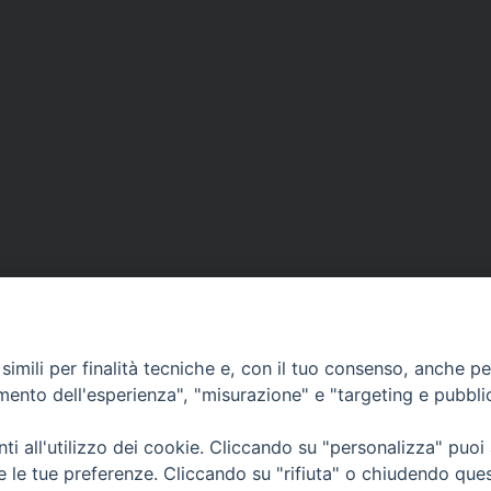
imili per finalità tecniche e, con il tuo consenso, anche per 
amento dell'esperienza", "misurazione" e "targeting e pubbli
i all'utilizzo dei cookie. Cliccando su "personalizza" puoi
CONTATTI
Cervia
re le tue preferenze. Cliccando su "rifiuta" o chiudendo que