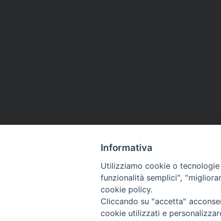
Informativa
Utilizziamo cookie o tecnologie s
funzionalità semplici", "miglior
cookie policy.
Cliccando su "accetta" acconsent
Arcidiocesi di Ravenna-
cookie utilizzati e personalizza