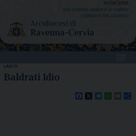
Skip
10/08/2026
San Lorenzo, diacono e martire
to
VANGELO DEL GIORNO
content
LAICO
Baldrati Idio
Facebook
X
Telegram
WhatsAp
Email
C