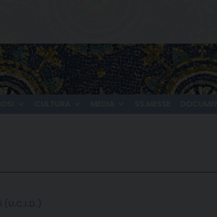
IOSI
CULTURA
MEDIA
SS.MESSE
DOCUMEN
 (U.C.I.D.)