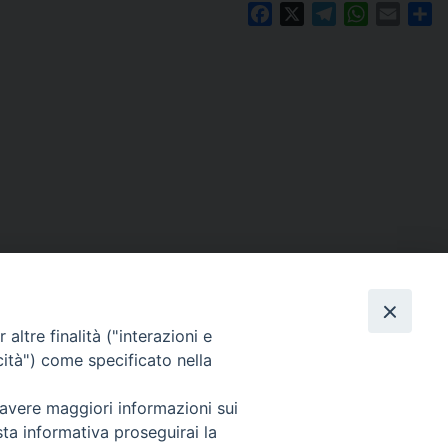
Facebook
X
Telegram
WhatsAp
Email
C
altre finalità ("interazioni e
cità") come specificato nella
 avere maggiori informazioni sui
Per segnalazioni tecniche e aggiornamenti:
sta informativa proseguirai la
webmaster@diocesiravennacervia.it