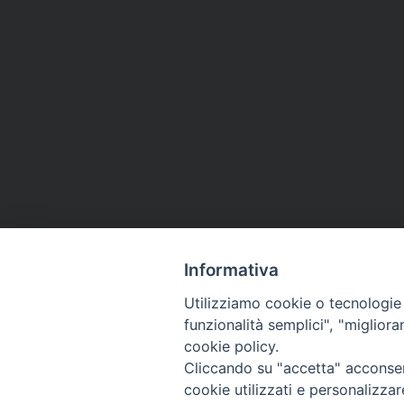
Informativa
Utilizziamo cookie o tecnologie s
funzionalità semplici", "miglior
cookie policy.
Cliccando su "accetta" acconsent
Arcidiocesi di Ravenna-
cookie utilizzati e personalizza