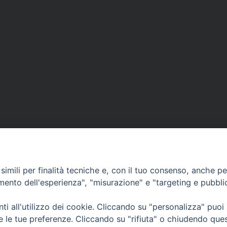
imili per finalità tecniche e, con il tuo consenso, anche per 
amento dell'esperienza", "misurazione" e "targeting e pubbli
i all'utilizzo dei cookie. Cliccando su "personalizza" puoi
CONTATTI
Cervia
re le tue preferenze. Cliccando su "rifiuta" o chiudendo que