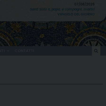
07/08/2026
Santi Sisto II, papa, e compagni, martiri
VANGELO DEL GIORNO
TI
CONTATTI