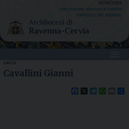
Skip
10/08/2026
San Lorenzo, diacono e martire
to
VANGELO DEL GIORNO
content
LAICO
Cavallini Gianni
Facebook
X
Telegram
WhatsAp
Email
C