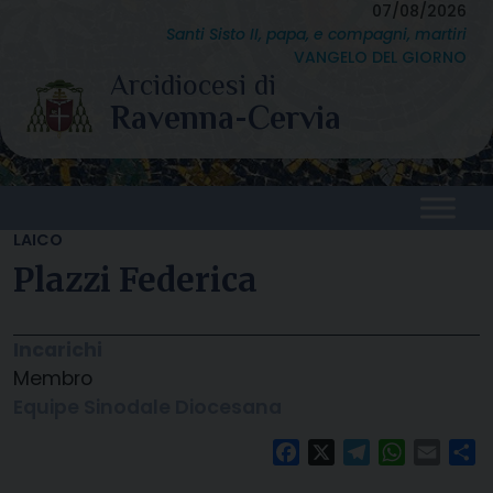
Skip
07/08/2026
Santi Sisto II, papa, e compagni, martiri
to
VANGELO DEL GIORNO
content
LAICO
Plazzi Federica
Incarichi
Membro
Equipe Sinodale Diocesana
Facebook
X
Telegram
WhatsAp
Email
C