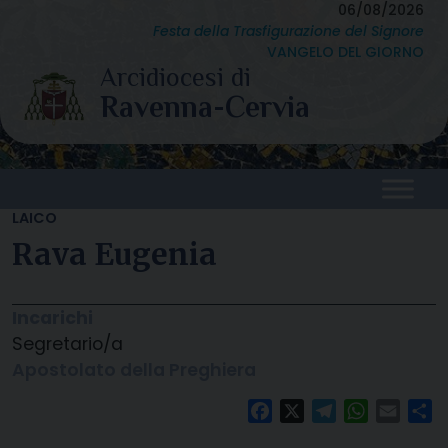
Skip
06/08/2026
Festa della Trasfigurazione del Signore
to
VANGELO DEL GIORNO
content
LAICO
Rava Eugenia
Incarichi
Segretario/a
Apostolato della Preghiera
Facebook
X
Telegram
WhatsAp
Email
C