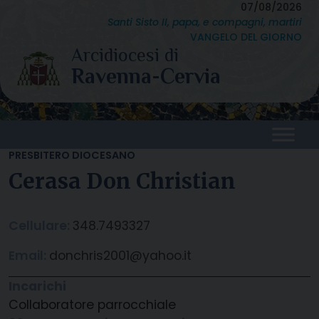
Skip
07/08/2026
Santi Sisto II, papa, e compagni, martiri
to
VANGELO DEL GIORNO
content
PRESBITERO DIOCESANO
Cerasa Don Christian
Cellulare:
348.7493327
Email:
donchris2001@yahoo.it
Incarichi
Collaboratore parrocchiale