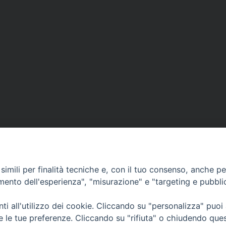
imili per finalità tecniche e, con il tuo consenso, anche per 
amento dell'esperienza", "misurazione" e "targeting e pubbli
i all'utilizzo dei cookie. Cliccando su "personalizza" puoi
CONTATTI
Cervia
re le tue preferenze. Cliccando su "rifiuta" o chiudendo que