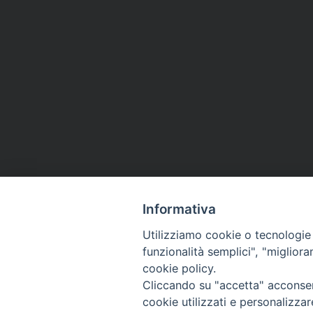
Informativa
Utilizziamo cookie o tecnologie s
funzionalità semplici", "miglior
cookie policy.
Cliccando su "accetta" acconsent
Arcidiocesi di Ravenna-
cookie utilizzati e personalizza