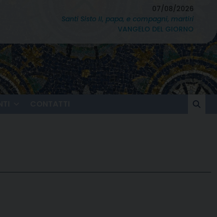
07/08/2026
Santi Sisto II, papa, e compagni, martiri
VANGELO DEL GIORNO
TI
CONTATTI