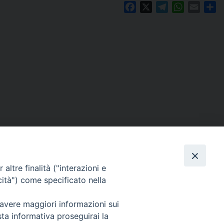
Facebook
X
Telegram
WhatsAp
Email
C
altre finalità ("interazioni e
cità") come specificato nella
 avere maggiori informazioni sui
Per segnalazioni tecniche e aggiornamenti:
sta informativa proseguirai la
webmaster@diocesiravennacervia.it