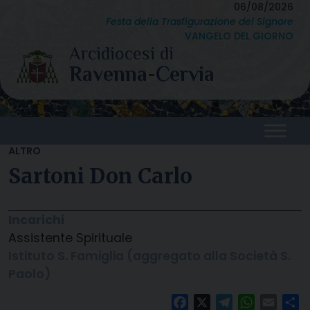
Skip
06/08/2026
Festa della Trasfigurazione del Signore
to
VANGELO DEL GIORNO
content
ALTRO
Sartoni Don Carlo
Incarichi
Assistente Spirituale
Istituto S. Famiglia (aggregato alla Società S.
Paolo)
Facebook
X
Telegram
WhatsAp
Email
C