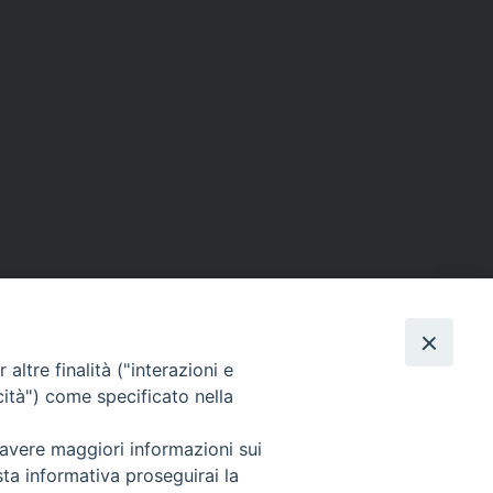
altre finalità ("interazioni e
cità") come specificato nella
 avere maggiori informazioni sui
Per segnalazioni tecniche e aggiornamenti:
sta informativa proseguirai la
webmaster@diocesiravennacervia.it