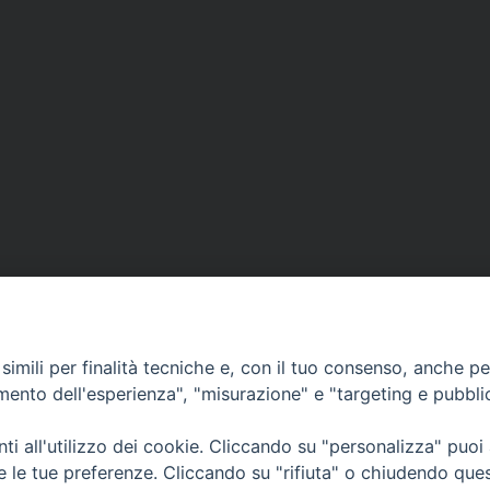
imili per finalità tecniche e, con il tuo consenso, anche per 
amento dell'esperienza", "misurazione" e "targeting e pubbli
i all'utilizzo dei cookie. Cliccando su "personalizza" puoi
CONTATTI
Cervia
re le tue preferenze. Cliccando su "rifiuta" o chiudendo que