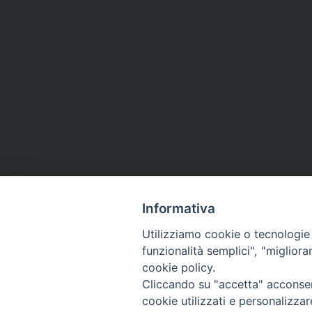
Informativa
Utilizziamo cookie o tecnologie s
funzionalità semplici", "miglior
cookie policy.
Cliccando su "accetta" acconsent
Arcidiocesi di Ravenna-
cookie utilizzati e personalizza