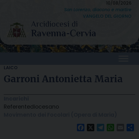
Skip
10/08/2026
San Lorenzo, diacono e martire
to
VANGELO DEL GIORNO
content
LAICO
Garroni Antonietta Maria
Incarichi
Referente
diocesano
Movimento dei Focolari (Opera di Maria)
Facebook
X
Telegram
WhatsAp
Email
C