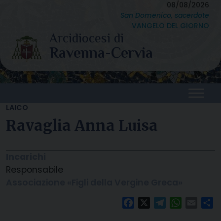
Skip
08/08/2026
San Domenico, sacerdote
to
VANGELO DEL GIORNO
content
LAICO
Ravaglia Anna Luisa
Incarichi
Responsabile
Associazione «Figli della Vergine Greca»
Facebook
X
Telegram
WhatsAp
Email
C