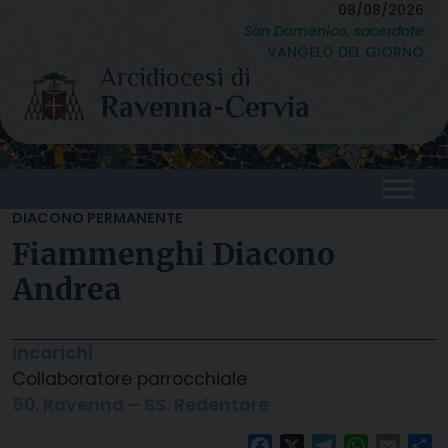
Skip
08/08/2026
San Domenico, sacerdote
to
VANGELO DEL GIORNO
content
DIACONO PERMANENTE
Fiammenghi Diacono
Andrea
Incarichi
Collaboratore parrocchiale
50. Ravenna – SS. Redentore
Facebook
X
Telegram
WhatsAp
Email
C