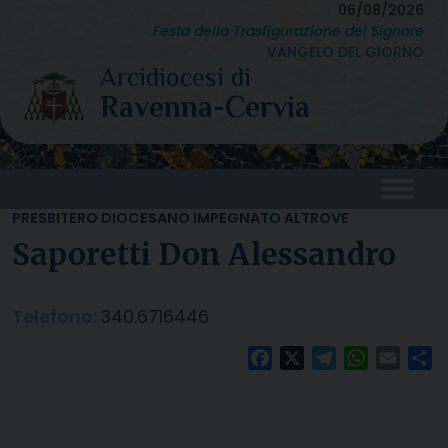
Skip
06/08/2026
Festa della Trasfigurazione del Signore
to
VANGELO DEL GIORNO
content
PRESBITERO DIOCESANO IMPEGNATO ALTROVE
Saporetti Don Alessandro
Telefono:
340.6716446
Facebook
X
Telegram
WhatsAp
Email
C