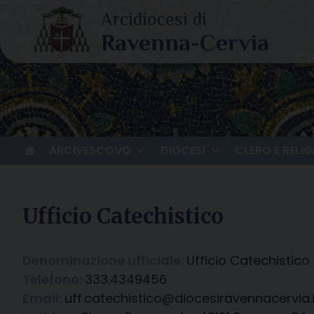
Skip
to
content
ARCIVESCOVO
DIOCESI
CLERO E RELIG
Ufficio Catechistico
Denominazione ufficiale:
Ufficio Catechistico
Telefono:
333.4349456
Email:
uff.catechistico@diocesiravennacervia.i