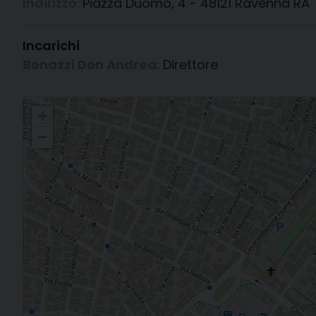
Indirizzo:
Piazza Duomo, 4 - 48121 Ravenna RA
Incarichi
Bonazzi Don Andrea
: Direttore
Ufficio Catechistico
+
−