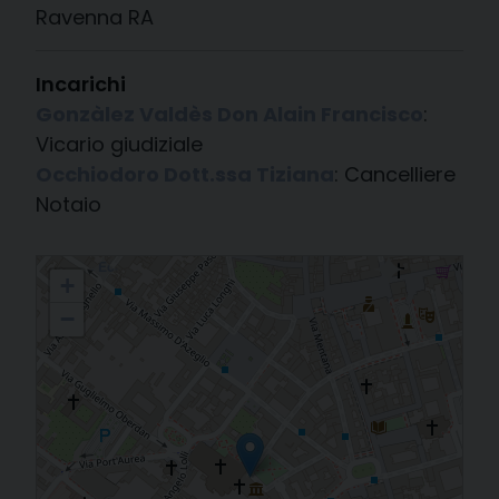
Ravenna RA
Incarichi
Gonzàlez Valdès Don Alain Francisco
:
Vicario giudiziale
Occhiodoro Dott.ssa Tiziana
: Cancelliere
Notaio
Tribunale Ecclesiastico Metropolitano
+
−