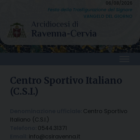
Skip
06/08/2026
Festa della Trasfigurazione del Signore
to
VANGELO DEL GIORNO
content
Centro Sportivo Italiano
(C.S.I.)
Denominazione ufficiale:
Centro Sportivo
Italiano (C.S.I.)
Telefono:
0544.31371
Email:
info@csiravenna.it