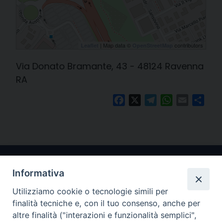
| Map data ©
contributors
Leaflet
OpenStreetMap
Via Donato Bramante, 43 - 48124 Ravenna
RA
Facebook
X
Telegram
WhatsApp
Email
Cond
Informativa
Utilizziamo cookie o tecnologie simili per
finalità tecniche e, con il tuo consenso, anche per
altre finalità ("interazioni e funzionalità semplici",