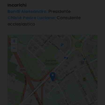
Incarichi
Bondi Alessandro
: Presidente
Chistè Padre Luciano
: Consulente
ecclesiastico
Centro Sportivo Italiano (C.S.I.)
+
−