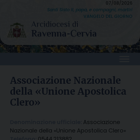
Skip
07/08/2026
Santi Sisto II, papa, e compagni, martiri
to
VANGELO DEL GIORNO
content
Associazione Nazionale
della «Unione Apostolica
Clero»
Denominazione ufficiale:
Associazione
Nazionale della «Unione Apostolica Clero»
Telefono:
0544.213882