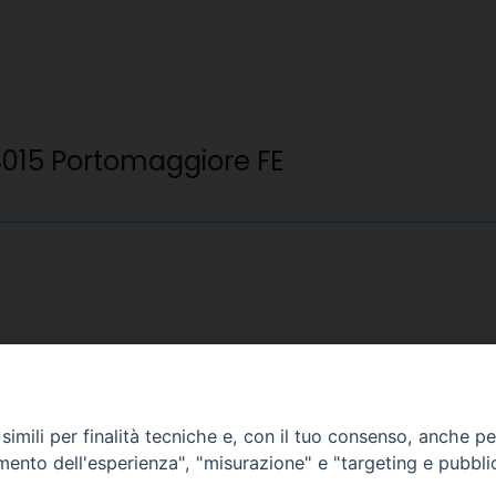
4015 Portomaggiore FE
 Ravenna RA
imili per finalità tecniche e, con il tuo consenso, anche per 
amento dell'esperienza", "misurazione" e "targeting e pubbli