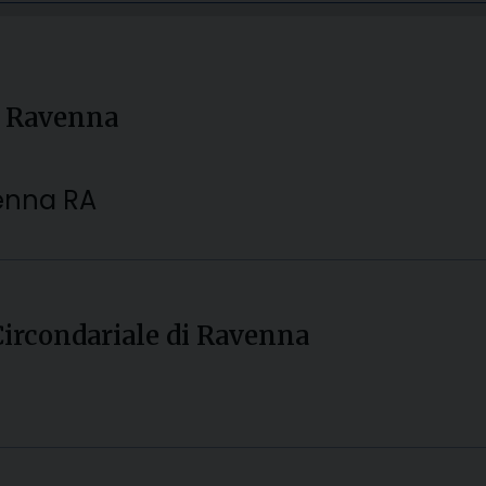
di Ravenna
venna RA
Circondariale di Ravenna