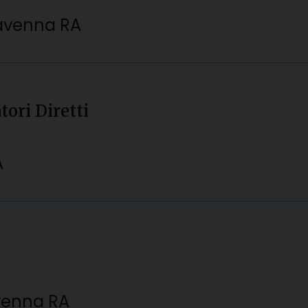
 Ravenna RA
tori Diretti
A
avenna RA