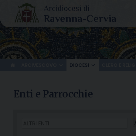
Skip
to
content
ARCIVESCOVO
DIOCESI
CLERO E RELIG
Enti e Parrocchie