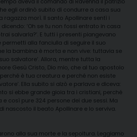
l tempo aveva il comando di Ravenna il patrizio
 che egli ordinò subito di condurre a casa sua
 ragazza morì. Il santo Apollinare sentì i
 dicendo: ‘Oh se tu non fossi entrato in casa
trai salvarla?’. E tutti i presenti piangevano
e permetti alla fanciulla di seguire il suo
 che la bambina è morta e non vive: tuttavia se
 suo salvatore’. Allora, mentre tutta la
gnore Gesù Cristo, Dio mio, che al tuo apostolo
a perché è tua creatura e perché non esiste
vatore’. Ella subito si alzò e parlava e diceva:
to si ebbe grande gioia tra i cristiani, perché
a e così pure 324 persone dei due sessi. Ma
di nascosto il beato Apollinare e lo serviva.
tarono alla sua morte e la sepoltura. Leggiamo