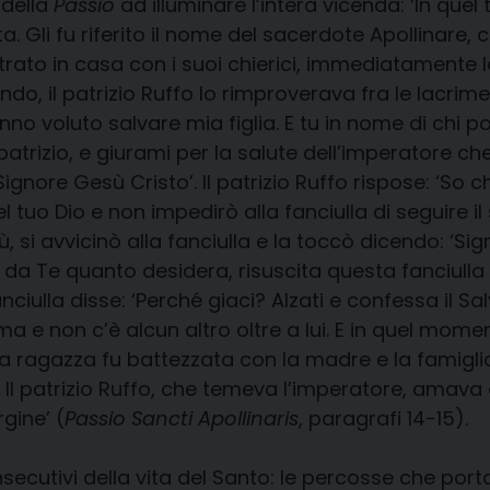
 della
Passio
ad illuminare l’intera vicenda: ‘In que
a. Gli fu riferito il nome del sacerdote Apollinare,
trato in casa con i suoi chierici, immediatamente la
, il patrizio Ruffo lo rimproverava fra le lacrime
nno voluto salvare mia figlia. E tu in nome di chi po
, patrizio, e giurami per la salute dell’imperatore ch
Signore Gesù Cristo’. Il patrizio Ruffo rispose: ‘So
del tuo Dio e non impedirò alla fanciulla di seguire il
, si avvicinò alla fanciulla e la toccò dicendo: ‘Si
e da Te quanto desidera, risuscita questa fanciull
nciulla disse: ‘Perché giaci? Alzati e confessa il Sal
ma e non c’è alcun altro oltre a lui. E in quel momen
La ragazza fu battezzata con la madre e la famigli
. Il patrizio Ruffo, che temeva l’imperatore, amava 
gine’ (
Passio Sancti Apollinaris
, paragrafi 14-15).
secutivi della vita del Santo: le percosse che por