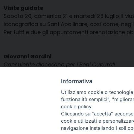
Visite guidate
Sabato 20, domenica 21 e martedì 23 luglio il Mus
iconografica su Sant’Apollinare, così come, negli st
Per tutti e due gli appuntamenti prenotazione o
Giovanni Gardini
Consulente diocesano per i Beni Culturali
giovannigardini.ravenna@gmail.com
Informativa
Seconda parte
Utilizziamo cookie o tecnologie s
funzionalità semplici", "miglior
cookie policy.
Cliccando su "accetta" acconsent
cookie utilizzati e personalizza
navigazione installando i soli co
Arcidiocesi di Ravenna-