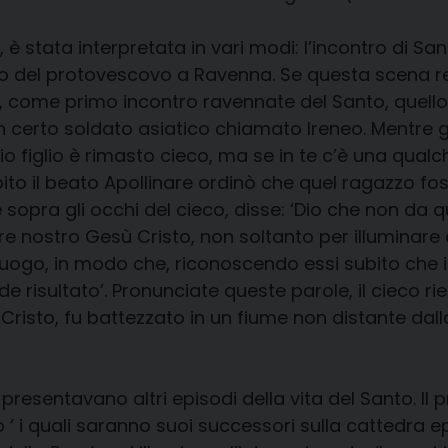
 è stata interpretata in vari modi: l’incontro di Sa
ivo del protovescovo a Ravenna. Se questa scena re
, come primo incontro ravennate del Santo, quello 
un certo soldato asiatico chiamato Ireneo. Mentre
mio figlio è rimasto cieco, ma se in te c’è una qual
to il beato Apollinare ordinò che quel ragazzo foss
ce sopra gli occhi del cieco, disse: ‘Dio che non da 
nore nostro Gesù Cristo, non soltanto per illuminar
luogo, in modo che, riconoscendo essi subito che il 
risultato’. Pronunciate queste parole, il cieco rie
 Cristo, fu battezzato in un fiume non distante dall
e, presentavano altri episodi della vita del Santo. I
 ‘ i quali saranno suoi successori sulla cattedra ep