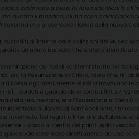
aico cadevane a pezzi, fu forza sacrificarlo all’in
 tutto quanto il mosaico, niuna cosa tralasciand
di Ravenna
che presentava i lavori della nuova Catt
 custoditi all’interno delle collezioni del Museo Ar
igurante un uomo barbato che è stato identificato 
’ammirazione dei fedeli vari temi strettamente legat
vo era la Resurrezione di Cristo, titolo che, fin dal
a discesa agli inferi, mente ai lati si trovavano le
8,1-8), i soldati a guardia della tomba (Mt 27, 62-6
 tema della resurrezione, era l’Ascensione al cielo 
incentrato sulla vita di Sant’Apollinare, i miracoli
 ravennate. Nel registro inferiore dell’abside era 
assense – posto al centro dei primi undici vescovi
ede episcopale ravennate direttamente da una colo