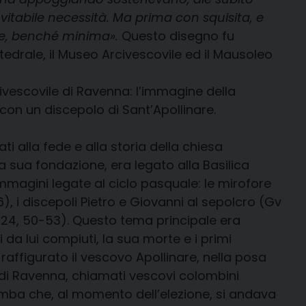
vitabile necessità. Ma prima con squisita, e
one, benché minima».
Questo disegno fu
edrale, il Museo Arcivescovile ed il Mausoleo
civescovile di Ravenna: l’immagine della
con un discepolo di Sant’Apollinare.
i alla fede e alla storia della chiesa
la sua fondazione, era legato alla Basilica
 immagini legate al ciclo pasquale: le mirofore
6), i discepoli Pietro e Giovanni al sepolcro (Gv
(Lc 24, 50-53). Questo tema principale era
 da lui compiuti, la sua morte e i primi
raffigurato il vescovo Apollinare, nella posa
 di Ravenna, chiamati vescovi colombini
mba che, al momento dell’elezione, si andava