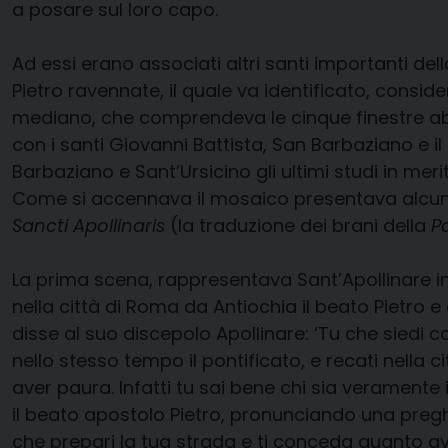
a posare sul loro capo.
Ad essi erano associati altri santi importanti del
Pietro ravennate, il quale va identificato, consid
mediano, che comprendeva le cinque finestre absid
con i santi Giovanni Battista, San Barbaziano e 
Barbaziano e Sant’Ursicino gli ultimi studi in me
Come si accennava il mosaico presentava alcuni ep
Sancti Apollinaris
(la traduzione dei brani della
P
La prima scena, rappresentava Sant’Apollinare in
nella città di Roma da Antiochia il beato Pietro 
disse al suo discepolo Apollinare: ‘Tu che siedi co
nello stesso tempo il pontificato, e recati nella
aver paura. Infatti tu sai bene chi sia veramente i
il beato apostolo Pietro, pronunciando una pregh
che prepari la tua strada e ti conceda quanto av