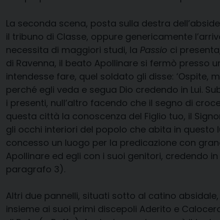
La seconda scena, posta sulla destra dell’abside,
il tribuno di Classe, oppure genericamente l’arr
necessita di maggiori studi, la
Passio
ci presenta
di Ravenna, il beato Apollinare si fermò presso 
intendesse fare, quel soldato gli disse: ‘Ospite, 
perché egli veda e segua Dio credendo in Lui. Subi
i presenti, null’altro facendo che il segno di cro
questa città la conoscenza del Figlio tuo, il Sig
gli occhi interiori del popolo che abita in questo 
concesso un luogo per la predicazione con grande 
Apollinare ed egli con i suoi genitori, credendo in
paragrafo 3).
Altri due pannelli, situati sotto al catino absidal
insieme ai suoi primi discepoli Aderito e Calocero