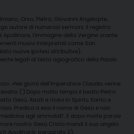
ssimiano, Orso, Pietro, Giovanni Angelopte,
ogo autore di numerosi sermoni. Il registro
i Apollinare, l’immagine della Vergine orante
ammenti musivi interpretati come San
lato nuove ipotesi attributive).
ente legati al testo agiografico della
Passio
io: «Nei giorni dell’imperatore Claudio venne
istevano (‘).Dopo molto tempo il beato Pietro
atto Gesù. Alzati e ricevi lo Spirito Santo e
roso. Predica a essi il nome di Gesù e non
 la medicina agli ammalati’. E dopo molte parole
ignore nostro Gesù Cristo mandi il suo angelo
ti Apollinaris
, paragrafo 2).