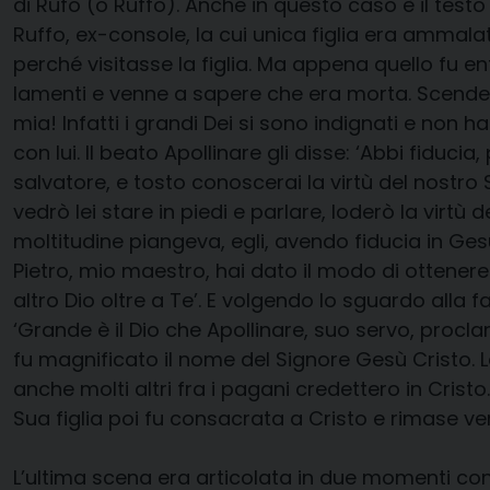
di Rufo (o Ruffo). Anche in questo caso è il testo
Ruffo, ex-console, la cui unica figlia era ammalat
perché visitasse la figlia. Ma appena quello fu en
lamenti e venne a sapere che era morta. Scendendo
mia! Infatti i grandi Dei si sono indignati e non ha
con lui. Il beato Apollinare gli disse: ‘Abbi fiducia
salvatore, e tosto conoscerai la virtù del nostro 
vedrò lei stare in piedi e parlare, loderò la virtù 
moltitudine piangeva, egli, avendo fiducia in Gesù
Pietro, mio maestro, hai dato il modo di ottener
altro Dio oltre a Te’. E volgendo lo sguardo alla fa
‘Grande è il Dio che Apollinare, suo servo, procla
fu magnificato il nome del Signore Gesù Cristo. 
anche molti altri fra i pagani credettero in Cristo
Sua figlia poi fu consacrata a Cristo e rimase ver
L’ultima scena era articolata in due momenti con