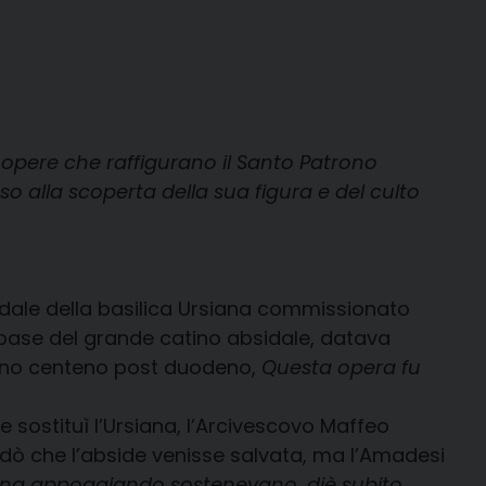
 opere che raffigurano il Santo Patrono
so alla scoperta della sua figura e del culto
sidale della basilica Ursiana commissionato
a base del grande catino absidale, datava
leno centeno post duodeno,
Questa opera fu
e sostituì l’Ursiana, l’Arcivescovo Maffeo
ndò che l’abside venisse salvata, ma l’Amadesi
ibuna appoggiando sostenevano, diè subito