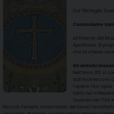
Dal ‘RisVeglio Due
Conosciamo Sant’
All’interno del M
Apollinare. Si pro
che la chiesa rave
Gli antichi mosaic
Nell’anno 1112 si 
dall’Arcivescovo G
l’opera: Hoc opus
fatta nel millece
Quando nel 1734 in
Niccolò Farsetti, incaricando dei lavori l’archi
racconta di come: «
cominciatosi appena l’atter