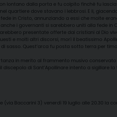
non lontano dalla porta e fu colpito finchè fu lasci
el quartiere dove stavano i lebbrosi. E li, giacendo 
fede in Cristo, annunziando a essi che molte erano
e i governanti si sarebbero uniti alla fede in Cr
sarebbero presentate offerte dai cristiani al Dio vi
uesti e molti altri discorsi, morì il beatissimo Apol
a di sasso. Quest’arca fu posta sotto terra per timo
rtanza in merito al frammento musivo conservato al
 discepolo di Sant’Apollinare intento a sigillare l
 (via Baccarini 3) venerdì 19 luglio alle 20.30 la co