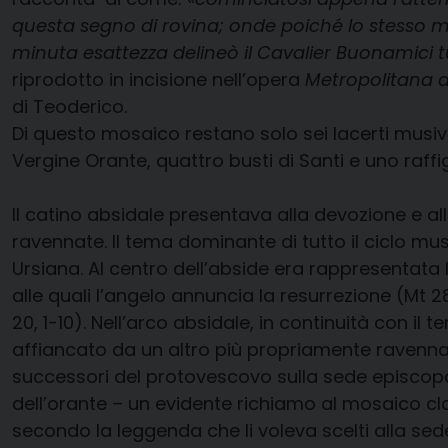
questa segno di rovina; onde poiché lo stesso mos
minuta esattezza delineò il Cavalier Buonamici
riprodotto in incisione nell’opera
Metropolitana 
di Teoderico.
Di questo mosaico restano solo sei lacerti musivi,
Vergine Orante, quattro busti di Santi e uno raff
Il catino absidale presentava alla devozione e all
ravennate. Il tema dominante di tutto il ciclo musi
Ursiana. Al centro dell’abside era rappresentata l
alle quali l’angelo annuncia la resurrezione (Mt 2
20, 1-10). Nell’arco absidale, in continuità con il
affiancato da un altro più propriamente ravennate 
successori del protovescovo sulla sede episcopale
dell’orante – un evidente richiamo al mosaico cl
secondo la leggenda che li voleva scelti alla s