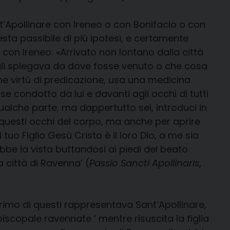
nt’Apollinare con Ireneo o con Bonifacio o con
sta passibile di più ipotesi, e certamente
con Ireneo: «Arrivato non lontano dalla città
 gli spiegava da dove fosse venuto o che cosa
che virtù di predicazione, usa una medicina
e condotto da lui e davanti agli occhi di tutti
qualche parte, ma dappertutto sei, introduci in
e questi occhi del corpo, ma anche per aprire
tuo Figlio Gesù Cristo è il loro Dio, a me sia
bbe la vista buttandosi ai piedi del beato
a città di Ravenna’ (
Passio Sancti Apollinaris
,
l primo di questi rappresentava Sant’Apollinare,
iscopale ravennate ‘ mentre risuscita la figlia