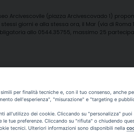
eo Arcivescovile (piazza Arcivescovado 1) propone 
essi giorni e alla stessa ora, il Mar (via di Roma 13
bbligatoria allo 0544.35755, massimo 25 partecipa
imili per finalità tecniche e, con il tuo consenso, anche per 
amento dell'esperienza", "misurazione" e "targeting e pubbli
i all'utilizzo dei cookie. Cliccando su "personalizza" puoi
re le tue preferenze. Cliccando su "rifiuta" o chiudendo que
okie tecnici. Ulteriori informazioni sono disponibili nella
coo
CONTATTI
Cervia