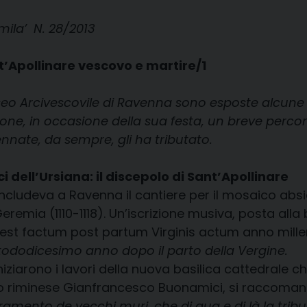
mila’ N. 28/2013
Apollinare vescovo e martire/1
useo Arcivescovile di Ravenna sono esposte alcune
pone, in occasione della sua festa, un breve percor
nnate, da sempre, gli ha tributato.
i dell’Ursiana: il discepolo di Sant’Apollinare
concludeva a Ravenna il cantiere per il mosaico ab
eremia (1110-1118). Un’iscrizione musiva, posta all
 est factum post partum Virginis actum anno mil
ntododicesimo anno dopo il parto della Vergine.
iziarono i lavori della nuova basilica cattedrale ch
tetto riminese Gianfrancesco Buonamici, si raccoma
ramento de vecchi muri, che di qua e di là la tr