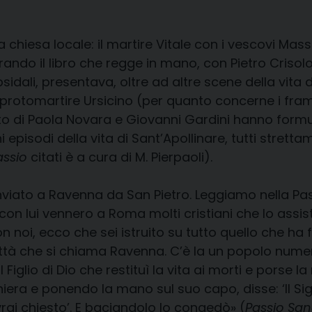
la chiesa locale: il martire Vitale con i vescovi Ma
erando il libro che regge in mano, con Pietro Crisol
ali, presentava, oltre ad altre scene della vita d
il protomartire Ursicino (per quanto concerne i fr
rito di Paola Novara e Giovanni Gardini hanno formu
isodi della vita di Sant’Apollinare, tutti strettam
assio
citati è a cura di M. Pierpaoli).
viato a Ravenna da San Pietro. Leggiamo nella Pass
e con lui vennero a Roma molti cristiani che lo ass
n noi, ecco che sei istruito su tutto quello che ha f
 città che si chiama Ravenna. C’è la un popolo nume
l Figlio di Dio che restituì la vita ai morti e porse
iera e ponendo la mano sul suo capo, disse: ‘Il S
rai chiesto’. E baciandolo lo congedò» (
Passio Sanc