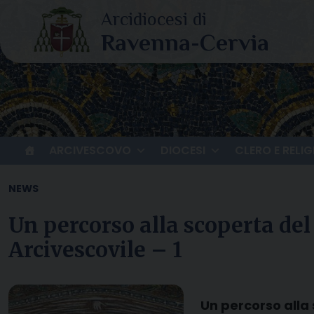
Skip
to
content
ARCIVESCOVO
DIOCESI
CLERO E RELIG
NEWS
Un percorso alla scoperta del
Arcivescovile – 1
Un percorso alla 