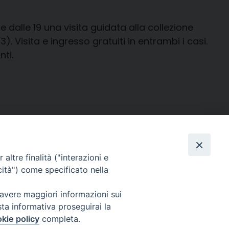
dalle 19 una visita guidata alla collezione
). Visita e ingresso gratuiti in entrambi i casi.
nti.
altre finalità ("interazioni e
cità") come specificato nella
Facebook
X
Telegram
WhatsApp
Email
Condi
 avere maggiori informazioni sui
sta informativa proseguirai la
kie policy
completa.
Per segnalazioni tecniche e aggiornamenti: