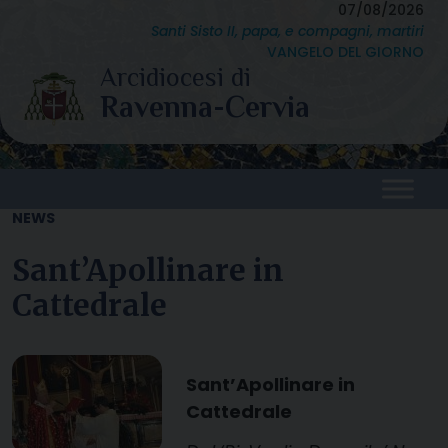
Skip
07/08/2026
Santi Sisto II, papa, e compagni, martiri
to
VANGELO DEL GIORNO
content
NEWS
Sant’Apollinare in
Cattedrale
Sant’Apollinare in
Cattedrale