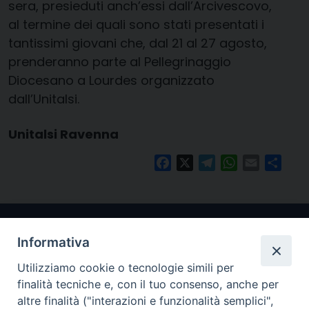
sera, presieduti anch’essi dall’Arcivescovo,
al termine dei quali sono stati presentati i
tantissimi giovani che, dal 21 al 27 agosto,
prenderanno parte al Pellegrinaggio
Diocesano a Lourdes organizzato
dall’Unitalsi.
Unitalsi Ravenna
Facebook
X
Telegram
WhatsApp
Email
Condi
Informativa
Utilizziamo cookie o tecnologie simili per
finalità tecniche e, con il tuo consenso, anche per
altre finalità ("interazioni e funzionalità semplici",