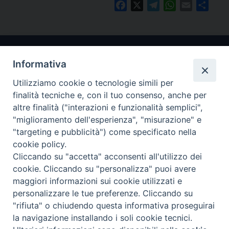
Facebook
X
Telegram
WhatsApp
Email
Condi
Informativa
Utilizziamo cookie o tecnologie simili per
finalità tecniche e, con il tuo consenso, anche per
altre finalità ("interazioni e funzionalità semplici",
"miglioramento dell'esperienza", "misurazione" e
Arcidiocesi di Ravenna-Cervia
"targeting e pubblicità") come specificato nella
cookie policy.
CONTATTI
Cliccando su "accetta" acconsenti all'utilizzo dei
Piazza Arcivescovado, 1 48121- Ravenna
cookie. Cliccando su "personalizza" puoi avere
tel 0544.541655
maggiori informazioni sui cookie utilizzati e
curia@diocesiravennacervia.it
personalizzare le tue preferenze. Cliccando su
"rifiuta" o chiudendo questa informativa proseguirai
la navigazione installando i soli cookie tecnici.
Per segnalazioni tecniche e aggiornamenti: