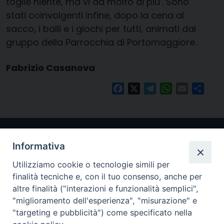
toglie niente, ma vi dà molto di più’. Sono
stati coinvolgenti infine, dopo la cena al
sacco, i balli e i giochi per tutti, animati dal
gruppo della Parrocchia di Portomaggiore.
Fabrizio Casanova
Facebook
X
Telegram
WhatsApp
Email
Condi
Informativa
Utilizziamo cookie o tecnologie simili per
finalità tecniche e, con il tuo consenso, anche per
altre finalità ("interazioni e funzionalità semplici",
"miglioramento dell'esperienza", "misurazione" e
Arcidiocesi di Ravenna-Cervia
"targeting e pubblicità") come specificato nella