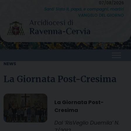
Skip
07/08/2026
Santi Sisto II, papa, e compagni, martiri
to
VANGELO DEL GIORNO
content
NEWS
La Giornata Post-Cresima
La Giornata Post-
Cresima
Dal ‘RisVeglio Duemila’ N.
7/2012