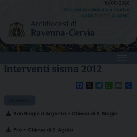
Skip
10/08/2026
San Lorenzo, diacono e martire
to
VANGELO DEL GIORNO
content
Interventi sisma 2012
Facebook
X
Telegram
WhatsAp
Email
Co
San Biagio d’Argenta – Chiesa di S. Biagio
Filo – Chiesa di S. Agata