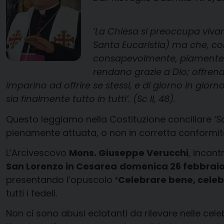
‘La Chiesa si preoccupa viva
Santa Eucaristia) ma che, com
consapevolmente, piamente e 
rendano grazie a Dio; offren
imparino ad offrire se stessi, e di giorno in giorn
sia finalmente tutto in tutti’. (Sc II, 48).
Questo leggiamo nella Costituzione conciliare
‘S
pienamente attuata, o non in corretta conformità 
L’Arcivescovo
Mons. Giuseppe Verucchi
, incon
San Lorenzo in Cesarea
domenica 26 febbrai
presentando l’opuscolo
‘Celebrare bene, cele
tutti i fedeli.
Non ci sono abusi eclatanti da rilevare nelle cele