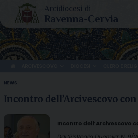
Skip
to
content
ARCIVESCOVO
DIOCESI
CLERO E RELIG
NEWS
Incontro dell’Arcivescovo con
Incontro dell’Arcivescovo c
Dal ‘RisVeglio Duemila’ N. 9/2