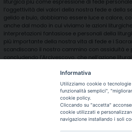
liturgica più come espressione di fede personale
l’oggettività dei valori della nostra fede e dell
gelido e buio, dobbiamo essere luce e calore, c
anche dal modo in cui viviamo le azioni liturgich
interpretazioni fantasiose e personali della lit
più importante della nostra vita di fede e i Sacr
scandiscano il nostro cammino con assiduità e
concludendo l’Arcivescovo, che nell’azione liturg
presente tra noi, Gesù che accoglie, parla, ama, 
Informativa
Marianella Marni
Utilizziamo cookie o tecnologie s
funzionalità semplici", "miglior
cookie policy.
Cliccando su "accetta" acconsent
cookie utilizzati e personalizza
navigazione installando i soli co
Arcidiocesi di Ravenna-