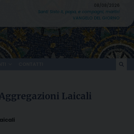
08/08/2026
Santi Sisto II, papa, e compagni, martiri
VANGELO DEL GIORNO
TI
CONTATTI
 Aggregazioni Laicali
aicali