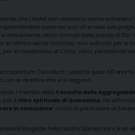
mente che i fedeli non assistano come estranei o m
prendendolo bene nei suoi riti e nelle sue preghie
attivamente; siano formati dalla parola di Dio; s
do la vittima senza macchia, non soltanto per le m
o, per la mediazione di Cristo, siano perfezionati ne
acrosanctum Concilium’
, redatta quasi 50 anni 
con le direttive che vi si leggono.
trando i membri della
Consulta delle Aggregazioni
o
, per il
ritiro spirituale di Quaresima
, ha affront
brare in comunione’
rivolto in particolare ai Sacer
brazioni liturgiche nella nostra Diocesi ma c’è un d