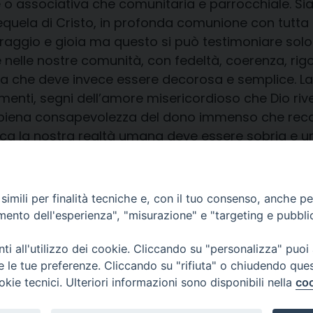
 o associativa che comunitaria e parrocchiale. Si
a sequela di Cristo, in profonda comunione con tutta
oraggio e gioia ma questo si può testimoniare sol
e nelle nostre comunità, con fedeltà, coerenza, rig
urgia che deve invece essere decorosa e semplice. 
amenti, segni dell’amore misericordioso che Dio riv
 piena consapevolezza del dono immenso che reca
ica la nostra realtà umana deve essere sobria e um
offre la vita e la salvezza. Siamo strumenti, non pr
imili per finalità tecniche e, con il tuo consenso, anche per 
amento dell'esperienza", "misurazione" e "targeting e pubbli
i all'utilizzo dei cookie. Cliccando su "personalizza" puoi
re le tue preferenze. Cliccando su "rifiuta" o chiudendo que
okie tecnici. Ulteriori informazioni sono disponibili nella
coo
CONTATTI
Cervia
Piazza Arcivescovado, 1 48121- Ravenna