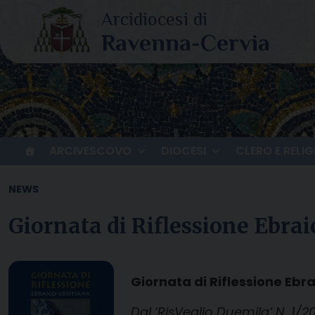
Skip
to
content
ARCIVESCOVO
DIOCESI
CLERO E RELIG
NEWS
Giornata di Riflessione Ebrai
Giornata di Riflessione Ebr
Dal ‘RisVeglio Duemila’ N. 1/20