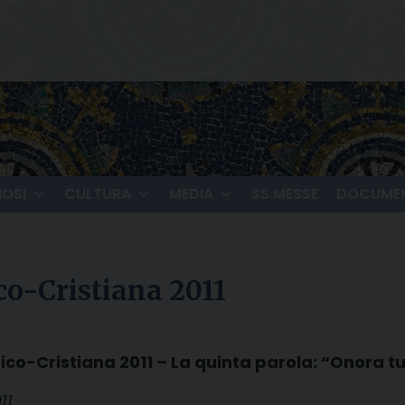
IOSI
CULTURA
MEDIA
SS.MESSE
DOCUMEN
co-Cristiana 2011
aico-Cristiana 2011 – La quinta parola: “Onora 
11