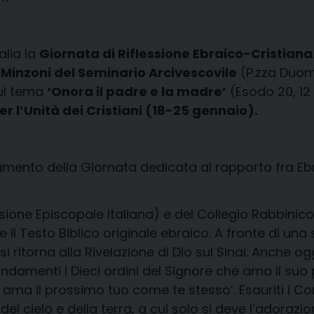
alia la
Giornata di Riflessione Ebraico-Cristiana
n Minzoni del Seminario Arcivescovile
(P.zza Duom
sul tema
‘Onora il padre e la madre’
(Esodo 20, 12
r l’Unità dei Cristiani (18-25 gennaio).
amento della Giornata dedicata al rapporto fra E
ione Episcopale Italiana) e del Collegio Rabbinico 
 il Testo Biblico originale ebraico. A fronte di u
i ritorna alla Rivelazione di Dio sul Sinai. Anche 
menti i Dieci ordini del Signore che ama il suo pop
 e ama il prossimo tuo come te stesso’. Esauriti i 
del cielo e della terra, a cui solo si deve l’adoraz