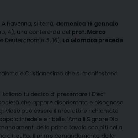
. A Ravenna, si terrà,
domenica 16 gennaio
o, 4), una conferenza del
prof. Marco
 e Deuteronomio 5, 16).
La Giornata precede
braismo e Cristianesimo che si manifestano
Italiano fu deciso di presentare i Dieci
na società che appare disorientata e bisognosa
oggi Mosè può essere il mediatore richiamato
olo infedele e ribelle. ‘Ama il Signore Dio
Comandamenti della prima tavola scolpiti nella
ione e il culto, il primo comandamento della