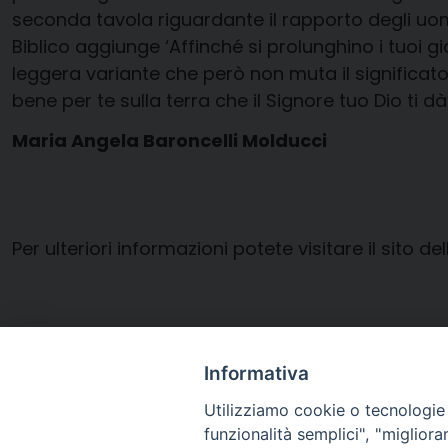
seconda tavola riguardante il rapporto degli uomin
Biblico aggiunge ‘Affinché si prolunghino i tuoi gi
leggera variante che però non muta il significato 
bene per te sulla terra che il Signore tuo Dio ti dà’
Maria Angela Baroncelli Molducci
Per ulteriori informazioni potete visitare il sito de
Informativa
Utilizziamo cookie o tecnologie s
Giornata_Riflessione_Ebraico_Cristiana
funzionalità semplici", "miglior