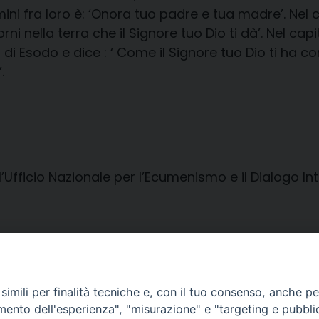
i fra loro è: ‘Onora tuo padre e tua madre’. Nel ca
orni nella terra che il Signore tuo Dio ti dà’. Nel c
di Esodo e dice : ‘ Come il Signore tuo Dio ti ha c
.
ll’Ufficio Nazionale per l’Ecumenismo e il Dialogo Int
imili per finalità tecniche e, con il tuo consenso, anche per 
amento dell'esperienza", "misurazione" e "targeting e pubbli