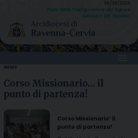
Skip
06/08/2026
Festa della Trasfigurazione del Signore
to
VANGELO DEL GIORNO
content
NEWS
Corso Missionario… il
punto di partenza!
Corso Missionario’ il
punto di partenza!