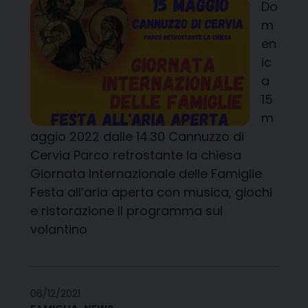
Do
m
en
ic
a
15
m
aggio 2022 dalle 14.30 Cannuzzo di
Cervia Parco retrostante la chiesa
Giornata Internazionale delle Famiglie
Festa all’aria aperta con musica, giochi
e ristorazione Il programma sul
volantino
06/12/2021