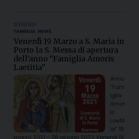
20/01/2021
FAMIGLIA
NEWS
Venerdì 19 Marzo a S. Maria in
Porto la S. Messa di apertura
dell’anno “Famiglia Amoris
Laetitia”
Anno
“Fam
iglia
Amor
is
Laetit
ia” 19
marzo 2021 – 26 giugno 2022 Venerdì 19