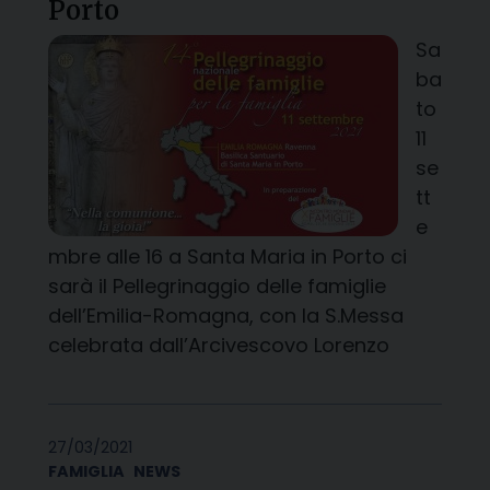
Porto
Sa
ba
to
11
se
tt
e
mbre alle 16 a Santa Maria in Porto ci
sarà il Pellegrinaggio delle famiglie
dell’Emilia-Romagna, con la S.Messa
celebrata dall’Arcivescovo Lorenzo
27/03/2021
FAMIGLIA
NEWS