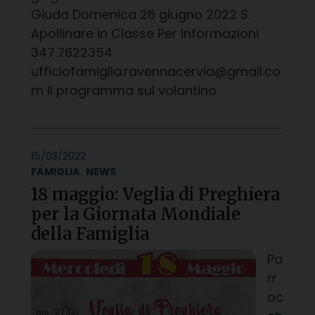
Giuda Domenica 26 giugno 2022 S.
Apollinare in Classe Per informazioni
347.7622354
ufficiofamiglia.ravennacervia@gmail.co
m Il programma sul volantino
15/03/2022
FAMIGLIA
NEWS
18 maggio: Veglia di Preghiera
per la Giornata Mondiale
della Famiglia
Pa
rr
oc