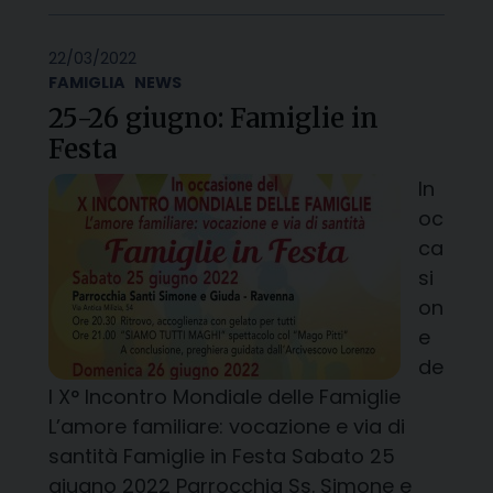
22/03/2022
FAMIGLIA
NEWS
25-26 giugno: Famiglie in
Festa
In
oc
ca
si
on
e
de
l X° Incontro Mondiale delle Famiglie
L’amore familiare: vocazione e via di
santità Famiglie in Festa Sabato 25
giugno 2022 Parrocchia Ss. Simone e