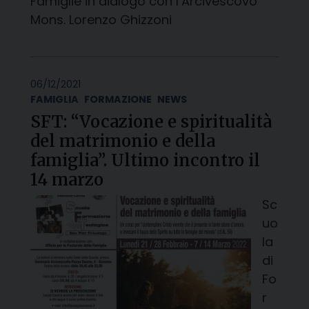
Famiglie in dialogo con l’Arcivescovo
Mons. Lorenzo Ghizzoni
06/12/2021
FAMIGLIA
FORMAZIONE
NEWS
SFT: “Vocazione e spiritualità
del matrimonio e della
famiglia”. Ultimo incontro il
14 marzo
Sc
uo
la
di
Fo
r