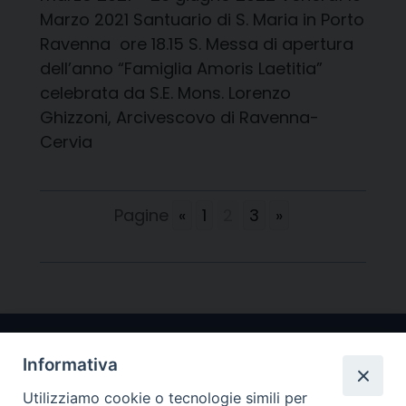
Marzo 2021 Santuario di S. Maria in Porto
Ravenna ore 18.15 S. Messa di apertura
dell’anno “Famiglia Amoris Laetitia”
celebrata da S.E. Mons. Lorenzo
Ghizzoni, Arcivescovo di Ravenna-
Cervia
Pagine
«
1
2
3
»
Informativa
Utilizziamo cookie o tecnologie simili per