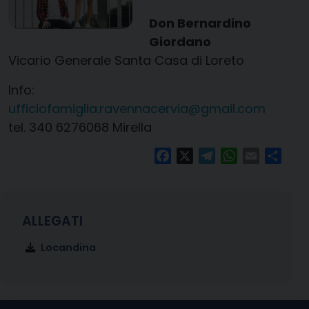
Don Bernardino
Giordano
Vicario Generale Santa Casa di Loreto
Info:
ufficiofamiglia.ravennacervia@gmail.com
tel. 340 6276068 Mirella
Facebook
X
Telegram
WhatsApp
Email
Condi
Locandina