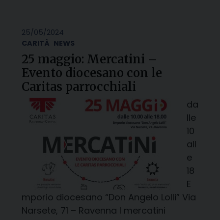
25/05/2024
CARITÀ
NEWS
25 maggio: Mercatini –
Evento diocesano con le
Caritas parrocchiali
da
lle
10
all
e
18
E
mporio diocesano “Don Angelo Lolli” Via
Narsete, 71 – Ravenna I mercatini