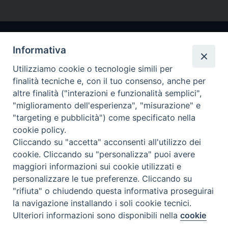
Informativa
Utilizziamo cookie o tecnologie simili per
finalità tecniche e, con il tuo consenso, anche per
altre finalità ("interazioni e funzionalità semplici",
"miglioramento dell'esperienza", "misurazione" e
Arcidiocesi di Ravenna-Cervia
"targeting e pubblicità") come specificato nella
cookie policy.
CONTATTI
Cliccando su "accetta" acconsenti all'utilizzo dei
Piazza Arcivescovado, 1 48121- Ravenna
cookie. Cliccando su "personalizza" puoi avere
tel 0544.541655
maggiori informazioni sui cookie utilizzati e
curia@diocesiravennacervia.it
personalizzare le tue preferenze. Cliccando su
"rifiuta" o chiudendo questa informativa proseguirai
la navigazione installando i soli cookie tecnici.
Per segnalazioni tecniche e aggiornamenti:
Ulteriori informazioni sono disponibili nella
cookie
Preferenze Cookie
webmaster@diocesiravennacervia.it
policy
completa.