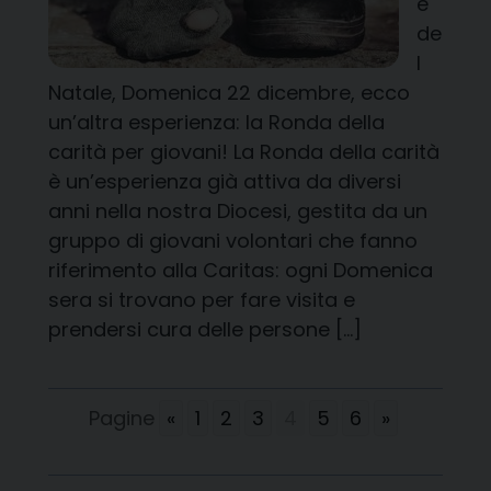
e
de
l
Natale, Domenica 22 dicembre, ecco
un’altra esperienza: la Ronda della
carità per giovani! La Ronda della carità
è un’esperienza già attiva da diversi
anni nella nostra Diocesi, gestita da un
gruppo di giovani volontari che fanno
riferimento alla Caritas: ogni Domenica
sera si trovano per fare visita e
prendersi cura delle persone […]
Pagine
«
1
2
3
4
5
6
»