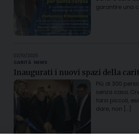
garantire una c
02/10/2025
CARITÀ
NEWS
Inaugurati i nuovi spazi della cari
Più di 300 pers
senza casa. Cre
farsi piccoli, e
dare, non […]