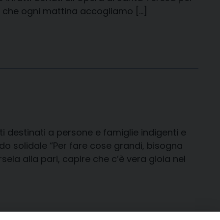
i che ogni mattina accogliamo […]
i destinati a persone e famiglie indigenti e
do solidale “Per fare cose grandi, bisogna
sela alla pari, capire che c’è vera gioia nel