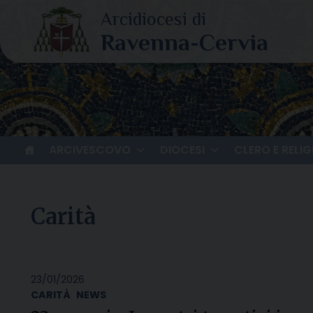
Skip
to
content
ARCIVESCOVO
DIOCESI
CLERO E RELIG
Carità
23/01/2026
CARITÀ
NEWS