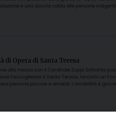
olazione e una doccia calda alle persone indigent
tà di Opera di Santa Teresa
one alla messa con il Cardinale Zuppi Settanta post
sce l’accoglienza a Santa Teresa, lanciato un Fon
ssere persone piccole e amabili. L’amabilità è giocar