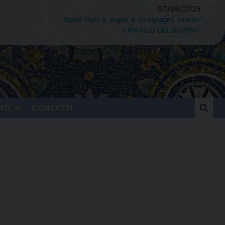
07/08/2026
Santi Sisto II, papa, e compagni, martiri
VANGELO DEL GIORNO
TI
CONTATTI