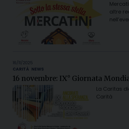
Mercatin
altre r
nell’eve
16/11/2025
CARITÀ
NEWS
16 novembre: IX° Giornata Mondia
La Caritas d
Carità