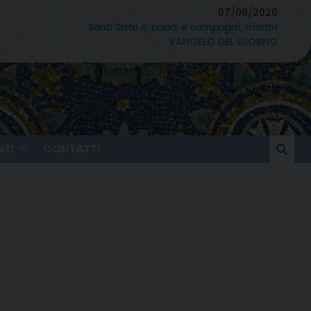
07/08/2026
Santi Sisto II, papa, e compagni, martiri
VANGELO DEL GIORNO
TI
CONTATTI