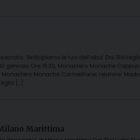
sacrata: ‘Anticipiamo le luci dell’alba’ Dal ‘RisVe
 gennaio Ore 16.30, Monastero Monache Cappuccin
30 Monastero Monache Carmelitane; relatore: Madr
eglia […]
i Milano Marittima