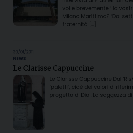
Intervista ai Frati Minori 
voi e brevemente ‘ la vostr
Milano Marittima? ‘Dal sett
fraternità […]
30/01/2011
NEWS
Le Clarisse Cappuccine
Le Clarisse Cappuccine Dal ‘RisV
‘paletti’, cioè dei valori di rif
progetto di Dio’. La saggezza d