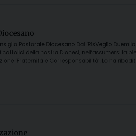
 Diocesano
 Consiglio Pastorale Diocesano Dal ‘RisVeglio Duemila
 i cattolici della nostra Diocesi, nell’assumersi la 
one ‘Fraternità e Corresponsabilità’. Lo ha ribadi
zzazione