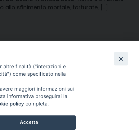
o allo sfinimento mortale, torturate, […]
287
»
altre finalità ("interazioni e
cità") come specificato nella
 avere maggiori informazioni sui
sta informativa proseguirai la
kie policy
completa.
Per segnalazioni tecniche e aggiornamenti:
webmaster@diocesiravennacervia.it
Accetta
Preferenze Cookie