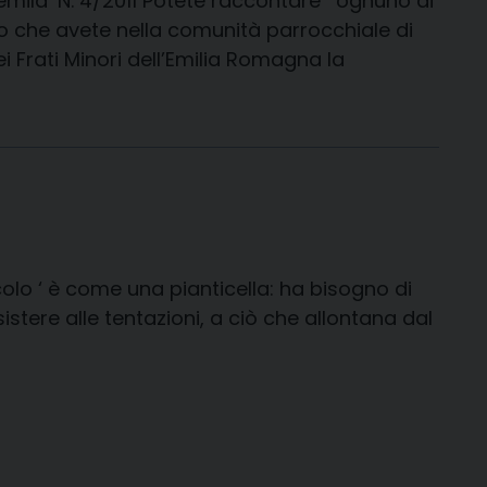
uemila’ N. 4/2011 Potete raccontare ‘ ognuno di
olo che avete nella comunità parrocchiale di
i Frati Minori dell’Emilia Romagna la
colo ‘ è come una pianticella: ha bisogno di
sistere alle tentazioni, a ciò che allontana dal