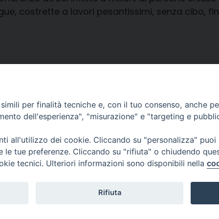
gue, costrette a lavori pesantissimi, senza cibo, fin
1
...
279
280
281
282
283
284
285
286
imili per finalità tecniche e, con il tuo consenso, anche per 
amento dell'esperienza", "misurazione" e "targeting e pubbli
i all'utilizzo dei cookie. Cliccando su "personalizza" puoi
re le tue preferenze. Cliccando su "rifiuta" o chiudendo que
okie tecnici. Ulteriori informazioni sono disponibili nella
coo
CONTATTI
Cervia
Piazza Arcivescovado, 1 48121- Ravenna
tel 0544.541655
Rifiuta
curia@diocesiravennacervia.it