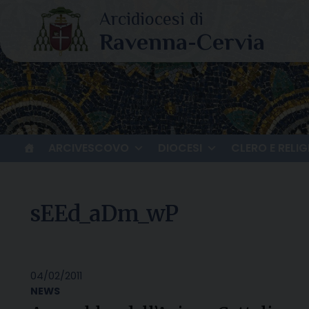
Skip
to
content
ARCIVESCOVO
DIOCESI
CLERO E RELIG
sEEd_aDm_wP
04/02/2011
NEWS