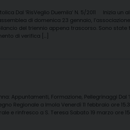
lica Dal ‘RisVeglio Duemila’ N. 5/2011 Inizia un alt
l’assemblea di domenica 23 gennaio, l’associazione
lancio del triennio appena trascorso. Sono state 
nto di verifica […]
enna: Appuntamenti, Formazione, Pellegrinaggi Dal
no Regionale a Imola Venerdì 11 febbraio ore 15.3
ale e rinfresco a S. Teresa Sabato 19 marzo ore 15 R