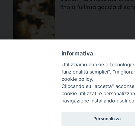
fino all’ultima goccia di san
Informativa
Pagine
«
Utilizziamo cookie o tecnologie s
funzionalità semplici", "miglior
cookie policy.
Cliccando su "accetta" acconsent
cookie utilizzati e personalizza
navigazione installando i soli co
Arcidiocesi di Ravenna-
Personalizza