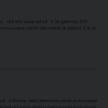
o’ dal sito www.aifo.it Il 30 gennaio 2011
omuovere i diritti dei malati di lebbra. C’è un
.it Il Giorno della Memoria serve a ricordare
e in baracche in attesa della morte e sfruttate