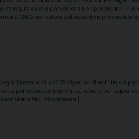
della Parrocchia di Milano Marittima Dal ‘RisVeglio D
a storia, la vostra provenienza e specificare il ru
embre 2009 per volere del superiore provinciale de
eglio Duemila’ N. 4/2011 ‘Ognuno di noi ‘ fin da pic
erimento, per crescere ben dritto, sano e per saper re
i suor Maria Pia ‘ Abbadessa […]