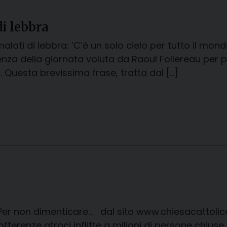
i lebbra
lati di lebbra: ‘C’è un solo cielo per tutto il mond
nza della giornata voluta da Raoul Follereau per pr
. Questa brevissima frase, tratta dal […]
 Per non dimenticare… dal sito www.chiesacattolica
offerenze atroci inflitte a milioni di persone chius