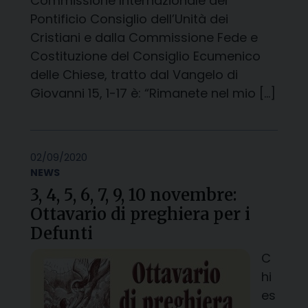
Commissione Internazionale del
Pontificio Consiglio dell’Unità dei
Cristiani e dalla Commissione Fede e
Costituzione del Consiglio Ecumenico
delle Chiese, tratto dal Vangelo di
Giovanni 15, 1-17 è: “Rimanete nel mio […]
02/09/2020
NEWS
3, 4, 5, 6, 7, 9, 10 novembre:
Ottavario di preghiera per i
Defunti
C
hi
es