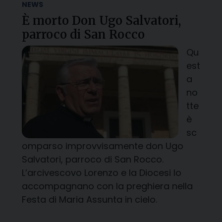
NEWS
È morto Don Ugo Salvatori,
parroco di San Rocco
Qu
est
a
no
tte
è
sc
omparso improvvisamente don Ugo
Salvatori, parroco di San Rocco.
L’arcivescovo Lorenzo e la Diocesi lo
accompagnano con la preghiera nella
Festa di Maria Assunta in cielo.