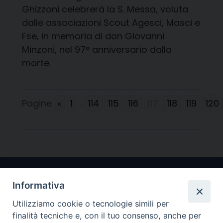
Ghizzoni celebrerà la S. Messa, voluta
dalle associazioni Scout Agesci, Masci e
Fse, in memoria di don Giovanni
Minzoni, nel 97° anniversario dalla
morte.
Pagine
«
1
...
114
115
116
117
118
119
120
Informativa
Utilizziamo cookie o tecnologie simili per
finalità tecniche e, con il tuo consenso, anche per