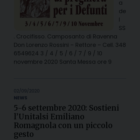
a
de
l
SS
. Crocifisso. Camposanto di Ravenna
Don Lorenzo Rossini – Rettore – Cell. 348
6549624 3 / 4 / 5 / 6 / 7 / 9 / 10
novembre 2020 Santa Messa ore 9
02/09/2020
NEWS
5-6 settembre 2020: Sostieni
l’Unitalsi Emiliano
Romagnola con un piccolo
gesto