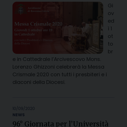
Gi
ov
ed
ì 1
ot
to
br
e in Cattedrale l’Arcivescovo Mons.
Lorenzo Ghizzoni celebrerà la Messa
Crismale 2020 con tutti i presbiteri e i
diaconi della Diocesi.
10/09/2020
NEWS
96° Giornata per l’Università