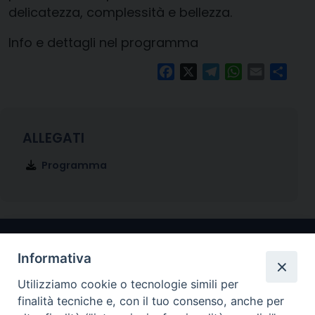
delicatezza, complessità e bellezza.
Info e dettagli nel programma
Facebook
X
Telegram
WhatsApp
Email
Condi
Programma
Informativa
Utilizziamo cookie o tecnologie simili per
finalità tecniche e, con il tuo consenso, anche per