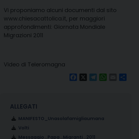
Vi proponiamo alcuni documenti dal sito
www.chiesacattolica.it, per maggiori
approfondimenti: Giornata Mondiale
Migrazioni 2011
Video di Teleromagna
Facebook
X
Telegram
WhatsApp
Email
Condi
MANIFESTO_Unasolafamigliaumana
Volti
Messaggio_Papa_Migranti_2011