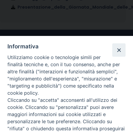
Presentazione_della_Giornata_Mondiale_delle_M
Informativa
Utilizziamo cookie o tecnologie simili per
finalità tecniche e, con il tuo consenso, anche per
altre finalità ("interazioni e funzionalità semplici",
"miglioramento dell'esperienza", "misurazione" e
Arcidiocesi di Ravenna-Cervia
"targeting e pubblicità") come specificato nella
cookie policy.
CONTATTI
Cliccando su "accetta" acconsenti all'utilizzo dei
Piazza Arcivescovado, 1 48121- Ravenna
cookie. Cliccando su "personalizza" puoi avere
tel 0544.541655
maggiori informazioni sui cookie utilizzati e
curia@diocesiravennacervia.it
personalizzare le tue preferenze. Cliccando su
"rifiuta" o chiudendo questa informativa proseguirai