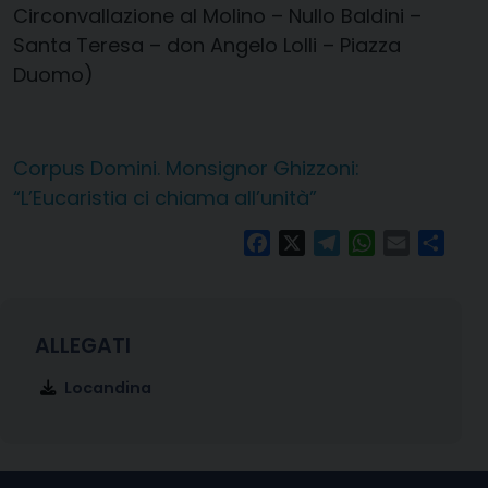
Circonvallazione al Molino – Nullo Baldini –
Santa Teresa – don Angelo Lolli – Piazza
Duomo)
Corpus Domini. Monsignor Ghizzoni:
“L’Eucaristia ci chiama all’unità”
Facebook
X
Telegram
WhatsApp
Email
Condi
Locandina