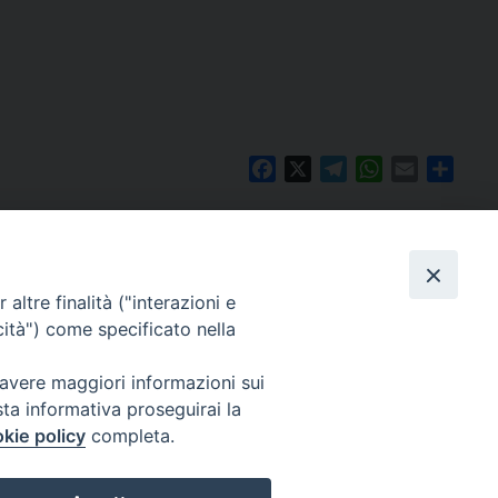
Facebook
X
Telegram
WhatsApp
Email
Condi
altre finalità ("interazioni e
cità") come specificato nella
 avere maggiori informazioni sui
sta informativa proseguirai la
kie policy
completa.
Per segnalazioni tecniche e aggiornamenti:
webmaster@diocesiravennacervia.it