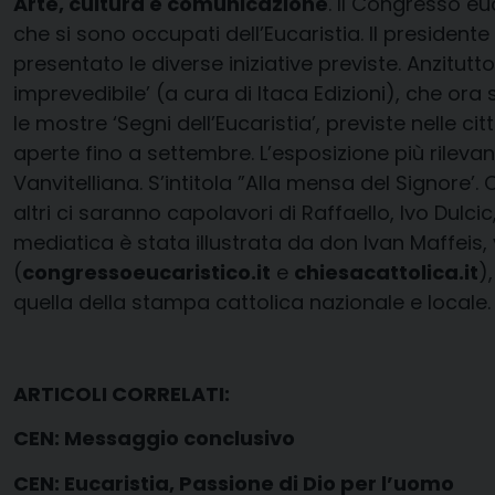
Arte, cultura e comunicazione
. Il Congresso eu
che si sono occupati dell’Eucaristia. Il president
presentato le diverse iniziative previste. Anzitutt
imprevedibile’ (a cura di Itaca Edizioni), che ora s
le mostre ‘Segni dell’Eucaristia’, previste nelle
aperte fino a settembre. L’esposizione più rileva
Vanvitelliana. S’intitola ”Alla mensa del Signore’.
altri ci saranno capolavori di Raffaello, Ivo Dulci
mediatica è stata illustrata da don Ivan Maffeis, v
(
congressoeucaristico.it
e
chiesacattolica.it
)
quella della stampa cattolica nazionale e locale.
ARTICOLI CORRELATI:
CEN: Messaggio conclusivo
CEN: Eucaristia, Passione di Dio per l’uomo