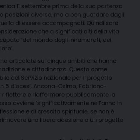
omenica 11 settembre prima della sua partenza
ano posizioni diverse, ma a ben guardare dagli
 quella di essere accompagnati. Quindi sarà
siderazione che a significati alti della vita
cupato ‘del mondo degli innamorati, dei
oro’.
anno articolate sui cinque ambiti che hanno
, tradizione e cittadinanza. Questo come
ile del Servizio nazionale per il progetto
ti in 5 diocesi, Ancona-Osimo, Fabriano-
er riflettere e riaffermare pubblicamente la
esso avviene ‘significativamente nell’anno in
iflessione e di crescita spirituale, se non è
 rinnovare una libera adesione a un progetto