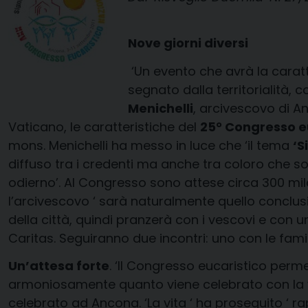
Nove giorni diversi
‘Un evento che avrà la caratt
segnato dalla territorialità, 
Menichelli
, arcivescovo di 
Vaticano, le caratteristiche del
25° Congresso e
mons. Menichelli ha messo in luce che ‘il tema
‘S
diffuso tra i credenti ma anche tra coloro che sono
odierno’. Al Congresso sono attese circa 300 mil
l’arcivescovo ‘ sarà naturalmente quello conclusiv
della città, quindi pranzerà con i vescovi e con u
Caritas. Seguiranno due incontri: uno con le famigl
Un’attesa forte
. ‘Il Congresso eucaristico perm
armoniosamente quanto viene celebrato con la vit
celebrato ad Ancona. ‘La vita ‘ ha proseguito ‘ r