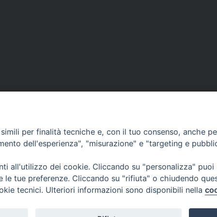
imili per finalità tecniche e, con il tuo consenso, anche per 
amento dell'esperienza", "misurazione" e "targeting e pubbli
i all'utilizzo dei cookie. Cliccando su "personalizza" puoi
re le tue preferenze. Cliccando su "rifiuta" o chiudendo que
okie tecnici. Ulteriori informazioni sono disponibili nella
coo
CONTATTI
Cervia
Piazza Arcivescovado, 1 48121- Ravenna
tel 0544.541655