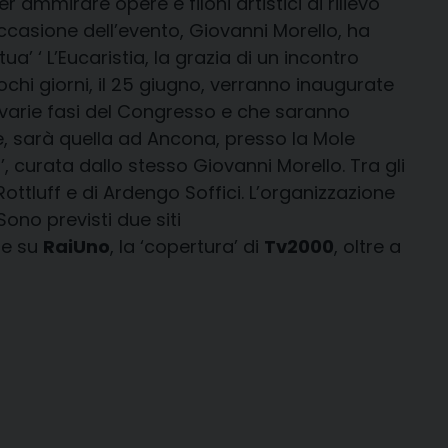
ammirare opere e filoni artistici di rilievo
 occasione dell’evento, Giovanni Morello, ha
a’ ‘ L’Eucaristia, la grazia di un incontro
 pochi giorni, il 25 giugno, verranno inaugurate
e varie fasi del Congresso e che saranno
te, sarà quella ad Ancona, presso la Mole
’, curata dallo stesso Giovanni Morello. Tra gli
Rottluff e di Ardengo Soffici. L’organizzazione
Sono previsti due siti
tte su
RaiUno
, la ‘copertura’ di
Tv2000
, oltre a