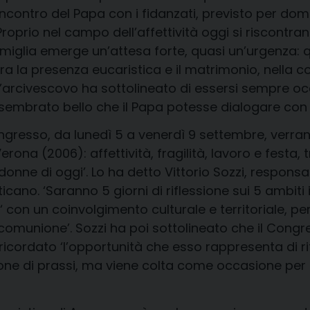
 l’incontro del Papa con i fidanzati, previsto per d
Proprio nel campo dell’affettività oggi si riscontr
amiglia emerge un’attesa forte, quasi un’urgenza:
a la presenza eucaristica e il matrimonio, nella con
arcivescovo ha sottolineato di essersi sempre oc
 sembrato bello che il Papa potesse dialogare con l
l Congresso, da lunedì 5 a venerdì 9 settembre, verr
rona (2006): affettività, fragilità, lavoro e festa
donne di oggi’. Lo ha detto Vittorio Sozzi, responsab
ticano. ‘Saranno 5 giorni di riflessione sui 5 ambi
 ‘ con un coinvolgimento culturale e territoriale, p
 comunione’. Sozzi ha poi sottolineato che il Congr
ndi ricordato ‘l’opportunità che esso rappresenta di r
zione di prassi, ma viene colta come occasione per