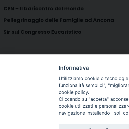
CEN – Il baricentro del mondo
Pellegrinaggio
delle Famiglie ad Ancona
Sir sul Congresso Eucaristico
Informativa
Utilizziamo cookie o tecnologie s
Programma-CEN-Ancona-2011
funzionalità semplici", "miglior
cookie policy.
Cliccando su "accetta" acconsent
cookie utilizzati e personalizza
navigazione installando i soli co
Arcidiocesi di Ravenna-