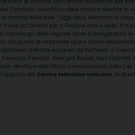
caristico di Ancona sarà anche occasione per poter 
e del Comitato scientifico delle mostre allestite in
o la mostra itinerante ”Oggi devo fermarmi a casa tu
i trova ad Orvieto per il ‘Festival arte e fede’. Fra
 città capoluogo della regione dove si svolgeranno l
nte, dal punto di vista delle opere d’arte seleziona
 Capolavori dell’arte europea da Raffaello a Tiepolo
c, Ferruccio Ferrazzi, Georges Roualt, Karl Schimdt-
ice-direttore dell’Ufficio comunicazioni della Cei. 
, l’apporto del
Centro televisivo vaticano
, le dire