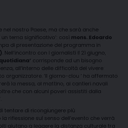
nte nel nostro Paese, ma che sarà anche
 un tema significativo’: così
mons. Edoardo
ampa di presentazione del programma in
)
. Nell’incontro con i giornalisti il 21 giugno,
 quotidiana’
corrisponde ad un bisogno
za, all’interno delle difficoltà del vivere
 organizzatore. ‘Il giorno-clou ‘ ha affermato
erà la messa, al mattino, ai cantieri navali
tre che con alcuni poveri assistiti dalla
.
i tentare di ricongiungere più
a riflessione sul senso dell’evento che verrà
iti aiutano a leggere la distanza culturale tra