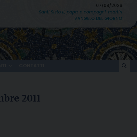
07/08/2026
Santi Sisto II, papa, e compagni, martiri
VANGELO DEL GIORNO
TI
CONTATTI
mbre 2011