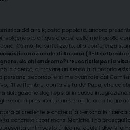
eristica della religiosità popolare, ancora prese
coinvolgendo le cinque diocesi della metropolia con
Ancona-Osimo, ha sintetizzato, alla conferenza st
ucaristico nazionale di Ancona (3-11 settembre
ignore, da chi andremo? L’Eucaristia per la vita
 in ricerca, di trovare un senso alla propria esisten
a persone, secondo le stime avanzate dal Comitato
o, l’11 settembre, con la visita del Papa, che celebr
na delegazione degli operai in cassa integrazione ol
ie e con i presbiteri, e un secondo con i fidanzati’
etterà al credente e anche alla persona in ricerca d
a concreta’: così mons. Menichelli ha proseguito l
appresenta un impasto unico nel quale i diversi amb