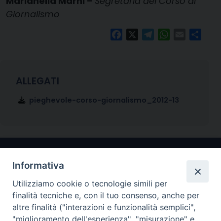
Marianella Marni –
Segretaria del Corso di
Giornalismo
Facebook
X
Telegram
WhatsApp
Email
Condi
pieghevole-corso-giornalismo_2012-13
Informativa
Utilizziamo cookie o tecnologie simili per
finalità tecniche e, con il tuo consenso, anche per
altre finalità ("interazioni e funzionalità semplici",
"miglioramento dell'esperienza", "misurazione" e