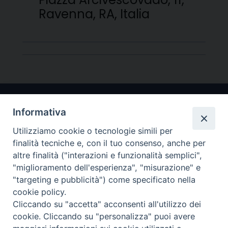
Ravenna, RA, Italia
Informativa
Utilizziamo cookie o tecnologie simili per
finalità tecniche e, con il tuo consenso, anche per
altre finalità ("interazioni e funzionalità semplici",
"miglioramento dell'esperienza", "misurazione" e
Arcidiocesi di Ravenna-Cervia
"targeting e pubblicità") come specificato nella
cookie policy.
CONTATTI
Cliccando su "accetta" acconsenti all'utilizzo dei
Piazza Arcivescovado, 1 48121- Ravenna
cookie. Cliccando su "personalizza" puoi avere
tel 0544.541655