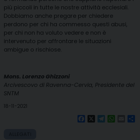
più piccoli in tutte le nostre attività ecclesiali.
Dobbiamo anche pregare per chiedere
perdono per chi ha commesso questi abusi,
per chi non ha voluto vedere e non è
intervenuto per affrontare le situazioni
ambigue o rischiose.
Mons. Lorenzo Ghizzoni
Arcivescovo di Ravenna-Cervia, Presidente del
SNTM
18-11-2021
Facebook
X
Telegram
WhatsAp
Email
Co