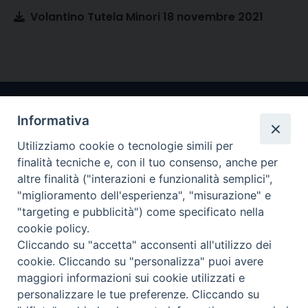
Volantino Tutela Minori 18 novembre 2021
Informativa
Utilizziamo cookie o tecnologie simili per
finalità tecniche e, con il tuo consenso, anche per
altre finalità ("interazioni e funzionalità semplici",
"miglioramento dell'esperienza", "misurazione" e
Arcidiocesi di Ravenna-Cervia
"targeting e pubblicità") come specificato nella
cookie policy.
CONTATTI
Cliccando su "accetta" acconsenti all'utilizzo dei
Piazza Arcivescovado, 1 48121- Ravenna
cookie. Cliccando su "personalizza" puoi avere
tel 0544.541655
maggiori informazioni sui cookie utilizzati e
curia@diocesiravennacervia.it
personalizzare le tue preferenze. Cliccando su