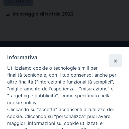
Messaggio di Natale 2022
Informativa
Utilizziamo cookie o tecnologie simili per
finalità tecniche e, con il tuo consenso, anche per
altre finalità ("interazioni e funzionalità semplici",
"miglioramento dell'esperienza", "misurazione" e
Arcidiocesi di Ravenna-Cervia
"targeting e pubblicità") come specificato nella
cookie policy.
CONTATTI
Cliccando su "accetta" acconsenti all'utilizzo dei
Piazza Arcivescovado, 1 48121- Ravenna
cookie. Cliccando su "personalizza" puoi avere
tel 0544.541655
maggiori informazioni sui cookie utilizzati e
curia@diocesiravennacervia.it