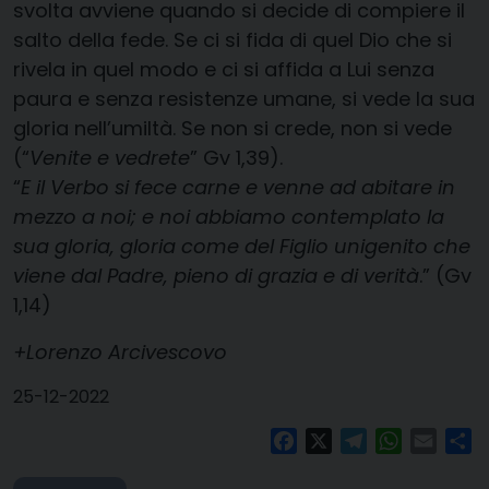
svolta avviene quando si decide di compiere il
salto della fede. Se ci si fida di quel Dio che si
rivela in quel modo e ci si affida a Lui senza
paura e senza resistenze umane, si vede la sua
gloria nell’umiltà. Se non si crede, non si vede
(“
Venite e vedrete
” Gv 1,39).
“
E il Verbo si fece carne e venne ad abitare in
mezzo a noi; e noi abbiamo contemplato la
sua gloria, gloria come del Figlio unigenito che
viene dal Padre, pieno di grazia e di verità
.” (Gv
1,14)
+Lorenzo Arcivescovo
25-12-2022
Facebook
X
Telegram
WhatsAp
Email
Co