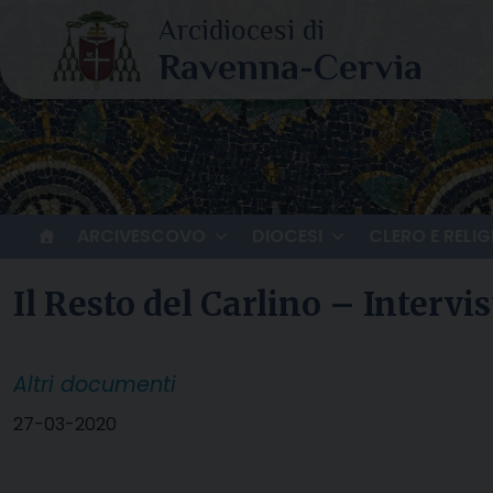
Skip
to
content
ARCIVESCOVO
DIOCESI
CLERO E RELIG
Il Resto del Carlino – Inter
Altri documenti
27-03-2020