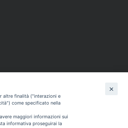
altre finalità ("interazioni e
cità") come specificato nella
 avere maggiori informazioni sui
Per segnalazioni tecniche e aggiornamenti:
sta informativa proseguirai la
webmaster@diocesiravennacervia.it