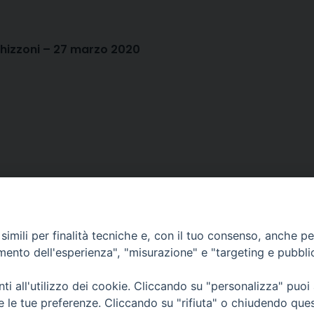
 Ghizzoni – 27 marzo 2020
imili per finalità tecniche e, con il tuo consenso, anche per 
amento dell'esperienza", "misurazione" e "targeting e pubbli
i all'utilizzo dei cookie. Cliccando su "personalizza" puoi
CONTATTI
Cervia
re le tue preferenze. Cliccando su "rifiuta" o chiudendo que