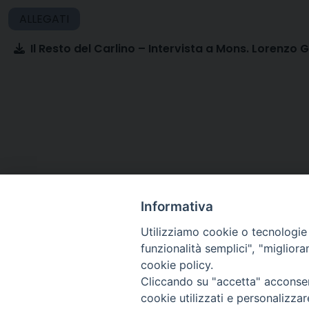
Il Resto del Carlino – Intervista a Mons. Lorenzo
Informativa
Utilizziamo cookie o tecnologie s
funzionalità semplici", "miglior
cookie policy.
Cliccando su "accetta" acconsent
Arcidiocesi di Ravenna-
cookie utilizzati e personalizza