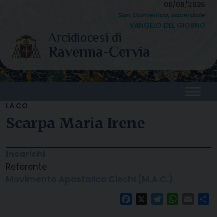
Skip
08/08/2026
San Domenico, sacerdote
to
VANGELO DEL GIORNO
content
LAICO
Scarpa Maria Irene
Incarichi
Referente
Movimento Apostolico Ciechi (M.A.C.)
Facebook
X
Telegram
WhatsAp
Email
C