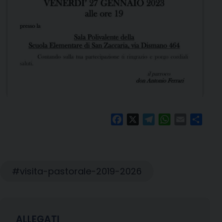
Facebook
X
Telegram
WhatsApp
Email
Condi
visita-pastorale-2019-2026