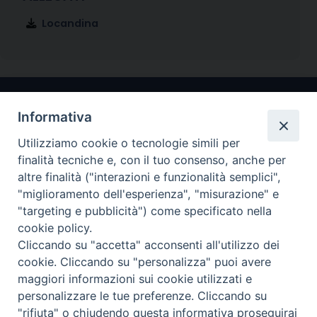
Locandina
Informativa
Utilizziamo cookie o tecnologie simili per
finalità tecniche e, con il tuo consenso, anche per
altre finalità ("interazioni e funzionalità semplici",
"miglioramento dell'esperienza", "misurazione" e
Arcidiocesi di Ravenna-Cervia
"targeting e pubblicità") come specificato nella
cookie policy.
CONTATTI
Cliccando su "accetta" acconsenti all'utilizzo dei
Piazza Arcivescovado, 1 48121- Ravenna
cookie. Cliccando su "personalizza" puoi avere
tel 0544.541655
maggiori informazioni sui cookie utilizzati e
curia@diocesiravennacervia.it
personalizzare le tue preferenze. Cliccando su
"rifiuta" o chiudendo questa informativa proseguirai