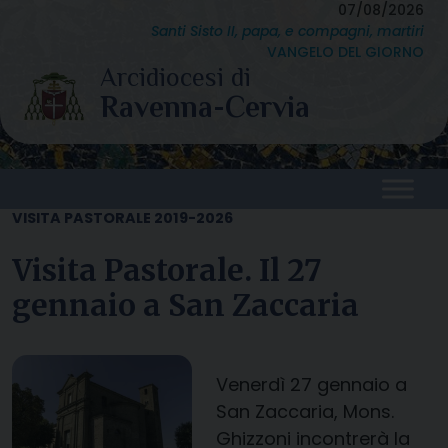
Skip
07/08/2026
Santi Sisto II, papa, e compagni, martiri
to
VANGELO DEL GIORNO
content
VISITA PASTORALE 2019-2026
Visita Pastorale. Il 27
gennaio a San Zaccaria
Venerdì 27 gennaio a
San Zaccaria, Mons.
Ghizzoni incontrerà la